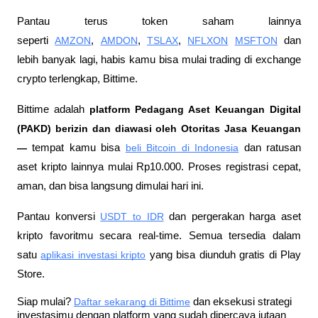
Pantau terus token saham lainnya 
seperti 
AMZON
, 
AMDON
, 
TSLAX
, 
NFLXON
MSFTON
 dan 
lebih banyak lagi, habis kamu bisa mulai trading di exchange 
crypto terlengkap, Bittime.
Bittime adalah
 platform Pedagang Aset Keuangan Digital 
(PAKD) berizin dan diawasi oleh Otoritas Jasa Keuangan 
—
 tempat kamu bisa
beli Bitcoin di Indonesia
 dan ratusan 
aset kripto lainnya mulai Rp10.000. Proses registrasi cepat, 
aman, dan bisa langsung dimulai hari ini.
Pantau konversi
USDT to IDR
 dan pergerakan harga aset 
kripto favoritmu secara real-time. Semua tersedia dalam 
satu
aplikasi investasi kripto
 yang bisa diunduh gratis di Play 
Store.
Siap mulai?
Daftar sekarang di Bittime
 dan eksekusi strategi 
investasimu dengan platform yang sudah dipercaya jutaan 