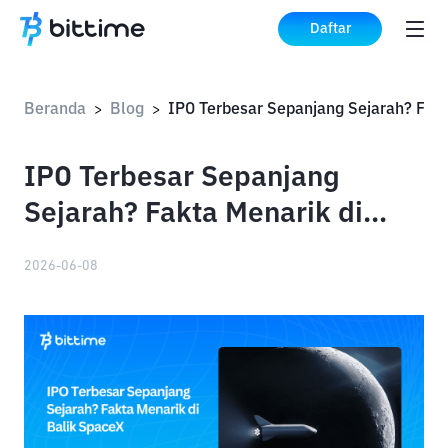
Daftar
Beranda
Blog
>
>
IPO Terbesar Sepanjang
Sejarah? Fakta Menarik di
Balik SpaceX
2026-06-08