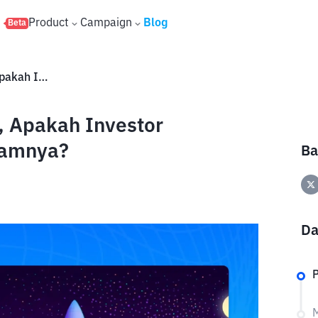
s
Product
Campaign
Blog
Beta
IPO SpaceX Semakin Dinanti, Apakah Investor Indonesia Bisa Membeli Sahamnya?
, Apakah Investor
hamnya?
Ba
Da
P