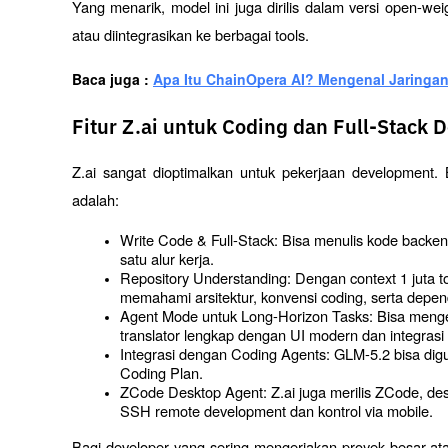
Yang menarik, model ini juga dirilis dalam versi open-weig
atau diintegrasikan ke berbagai tools.
Baca juga : 
Apa Itu ChainOpera AI? Mengenal Jaringan
Fitur Z.ai untuk Coding dan Full-Stack
Z.ai sangat dioptimalkan untuk pekerjaan development. 
adalah:
Write Code & Full-Stack: Bisa menulis kode backend
satu alur kerja.
Repository Understanding: Dengan context 1 juta t
memahami arsitektur, konvensi coding, serta depen
Agent Mode untuk Long-Horizon Tasks: Bisa mengeks
translator lengkap dengan UI modern dan integrasi
Integrasi dengan Coding Agents: GLM-5.2 bisa digu
Coding Plan.
ZCode Desktop Agent: Z.ai juga merilis ZCode, des
SSH remote development dan kontrol via mobile.
Bagi developer yang sering mengerjakan proyek besar 