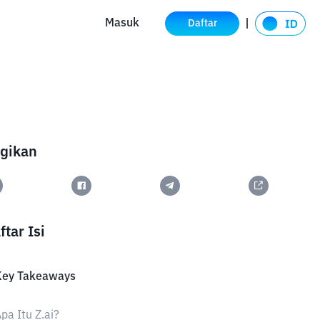
Masuk
Daftar
gikan
ftar Isi
Key Takeaways
pa Itu Z.ai?