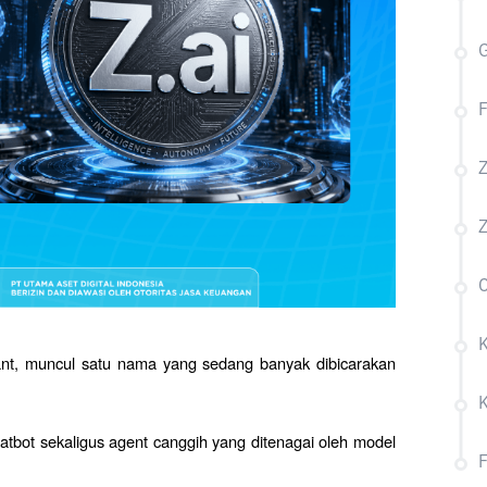
G
F
Z
Z
C
K
tant, muncul satu nama yang sedang banyak dibicarakan 
hatbot sekaligus agent canggih yang ditenagai oleh model 