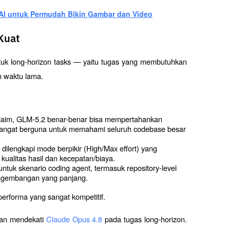
t AI untuk Permudah Bikin Gambar dan Video
 Kuat
uk long-horizon tasks — yaitu tugas yang membutuhkan 
 waktu lama.
klaim, GLM-5.2 benar-benar bisa mempertahankan 
i sangat berguna untuk memahami seluruh codebase besar 
dilengkapi mode berpikir (High/Max effort) yang 
alitas hasil dan kecepatan/biaya.
ntuk skenario coding agent, termasuk repository-level 
pengembangan yang panjang.
rforma yang sangat kompetitif. 
dan mendekati 
Claude Opus 4.8 
pada tugas long-horizon. 