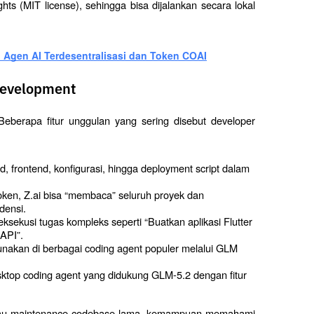
hts (MIT license), sehingga bisa dijalankan secara lokal 
 Agen AI Terdesentralisasi dan Token COAI
 Development
Beberapa fitur unggulan yang sering disebut developer 
, frontend, konfigurasi, hingga deployment script dalam 
oken, Z.ai bisa “membaca” seluruh proyek dan 
densi.
ekusi tugas kompleks seperti “Buatkan aplikasi Flutter 
 API”.
nakan di berbagai coding agent populer melalui GLM 
ktop coding agent yang didukung GLM-5.2 dengan fitur 
atau maintenance codebase lama, kemampuan memahami 