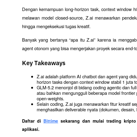
Dengan kemampuan long-horizon task, context window hing
melawan model closed-source, Z.ai menawarkan pendeka
hingga mengeksekusi tugas kreatif. 
Banyak yang bertanya “apa itu Z.ai” karena ia menggab
agent otonom yang bisa mengerjakan proyek secara end-t
Key Takeaways
Z.ai adalah platform AI chatbot dan agent yang di
horizon tasks dengan context window stabil 1 juta t
GLM-5.2 menonjol di bidang coding agentic dan ful
atau bahkan mengungguli beberapa model frontier p
open-weights.
Selain coding, Z.ai juga menawarkan fitur kreatif 
menghasilkan deliverable nyata (dokumen, desain, h
Daftar di
Bittime
 sekarang dan mulai trading kript
aplikasi. 