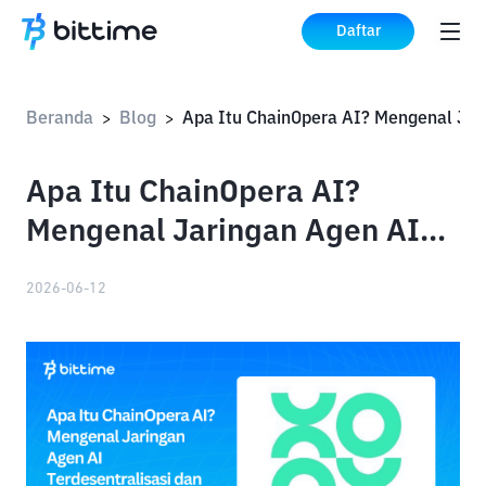
Daftar
Beranda
Blog
>
>
Apa Itu ChainOpera AI?
Mengenal Jaringan Agen AI
Terdesentralisasi dan Token
2026-06-12
COAI