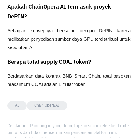
Apakah ChainOpera AI termasuk proyek
DePIN?
Sebagian konsepnya berkaitan dengan DePIN karena 
melibatkan penyediaan sumber daya GPU terdistribusi untuk 
kebutuhan AI.
Berapa total supply COAI token?
Berdasarkan data kontrak BNB Smart Chain, total pasokan 
maksimum COAI adalah 1 miliar token.
AI
Chain Opera AI
Disclaimer: Pandangan yang diungkapkan secara eksklusif milik
penulis dan tidak mencerminkan pandangan platform ini.