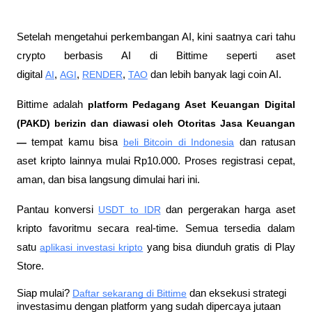
Setelah mengetahui perkembangan AI, kini saatnya cari tahu 
crypto berbasis AI di Bittime seperti aset 
digital 
AI
, 
AGI
, 
RENDER
, 
TAO
 dan lebih banyak lagi coin AI.
Bittime adalah
 platform Pedagang Aset Keuangan Digital 
(PAKD) berizin dan diawasi oleh Otoritas Jasa Keuangan 
—
 tempat kamu bisa
beli Bitcoin di Indonesia
 dan ratusan 
aset kripto lainnya mulai Rp10.000. Proses registrasi cepat, 
aman, dan bisa langsung dimulai hari ini.
Pantau konversi
USDT to IDR
 dan pergerakan harga aset 
kripto favoritmu secara real-time. Semua tersedia dalam 
satu
aplikasi investasi kripto
 yang bisa diunduh gratis di Play 
Store.
Siap mulai?
Daftar sekarang di Bittime
 dan eksekusi strategi 
investasimu dengan platform yang sudah dipercaya jutaan 