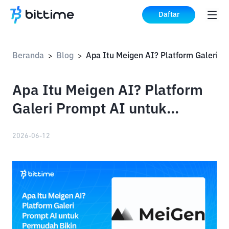
Daftar
Beranda
Blog
Apa Itu Mei
>
>
Apa Itu Meigen AI? Platform
Galeri Prompt AI untuk
Permudah Bikin Gambar dan
2026-06-12
Video