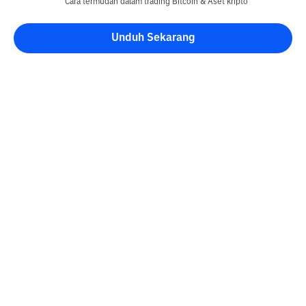
Cara termudah dalam trading Bitcoin & Aset kripto
Unduh Sekarang
Blog Bittime