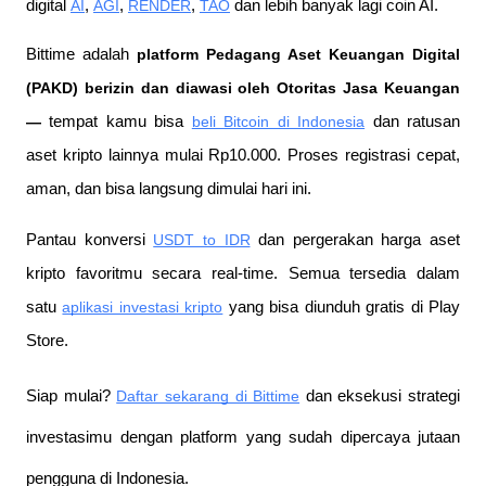
digital 
AI
, 
AGI
, 
RENDER
, 
TAO
 dan lebih banyak lagi coin AI. 
Bittime adalah
 platform Pedagang Aset Keuangan Digital 
(PAKD) berizin dan diawasi oleh Otoritas Jasa Keuangan 
—
 tempat kamu bisa
beli Bitcoin di Indonesia
 dan ratusan 
aset kripto lainnya mulai Rp10.000. Proses registrasi cepat, 
aman, dan bisa langsung dimulai hari ini.
Pantau konversi
USDT to IDR
 dan pergerakan harga aset 
kripto favoritmu secara real-time. Semua tersedia dalam 
satu
aplikasi investasi kripto
 yang bisa diunduh gratis di Play 
Store.
Siap mulai?
Daftar sekarang di Bittime
 dan eksekusi strategi 
investasimu dengan platform yang sudah dipercaya jutaan 
pengguna di Indonesia.