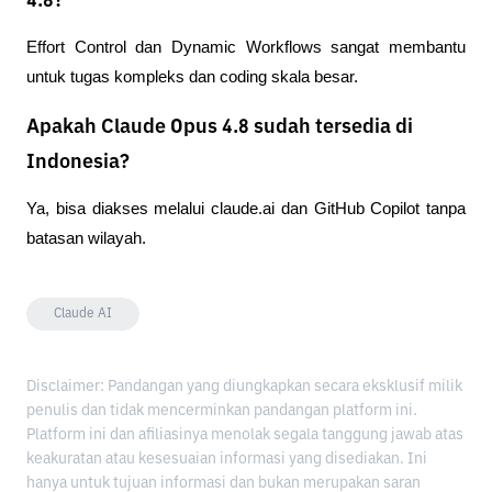
4.8?
Effort Control dan Dynamic Workflows sangat membantu 
untuk tugas kompleks dan coding skala besar.
Apakah Claude Opus 4.8 sudah tersedia di
Indonesia?
Ya, bisa diakses melalui claude.ai dan GitHub Copilot tanpa 
batasan wilayah.
Claude AI
Disclaimer: Pandangan yang diungkapkan secara eksklusif milik
penulis dan tidak mencerminkan pandangan platform ini.
Platform ini dan afiliasinya menolak segala tanggung jawab atas
keakuratan atau kesesuaian informasi yang disediakan. Ini
hanya untuk tujuan informasi dan bukan merupakan saran