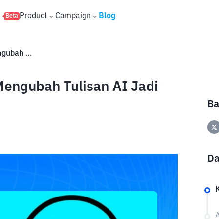
s
Product
Campaign
Blog
Beta
Apa Itu Humanize AI? Cara Mengubah Tulisan AI Jadi Lebih Natural
Mengubah Tulisan AI Jadi
Ba
Da
A