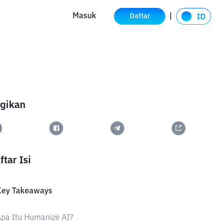
Masuk
Daftar
gikan
ftar Isi
Key Takeaways
pa Itu Humanize AI?