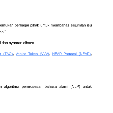
emukan berbagai pihak untuk membahas sejumlah isu 
an."
ami dan nyaman dibaca.
or (TAO)
, 
Venice Token (VVV)
, 
NEAR Protocol (NEAR)
, 
 algoritma pemrosesan bahasa alami (NLP) untuk 