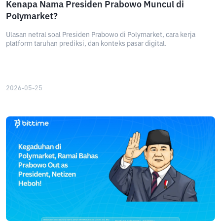
Kenapa Nama Presiden Prabowo Muncul di
Polymarket?
Ulasan netral soal Presiden Prabowo di Polymarket, cara kerja
platform taruhan prediksi, dan konteks pasar digital.
2026-05-25