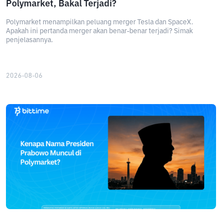
Polymarket, Bakal Terjadi?
Polymarket menampilkan peluang merger Tesla dan SpaceX.
Apakah ini pertanda merger akan benar-benar terjadi? Simak
penjelasannya.
2026-08-06