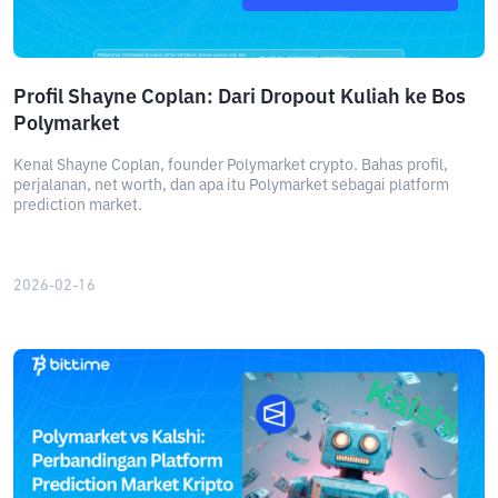
Profil Shayne Coplan: Dari Dropout Kuliah ke Bos
Polymarket
Kenal Shayne Coplan, founder Polymarket crypto. Bahas profil,
perjalanan, net worth, dan apa itu Polymarket sebagai platform
prediction market.
2026-02-16