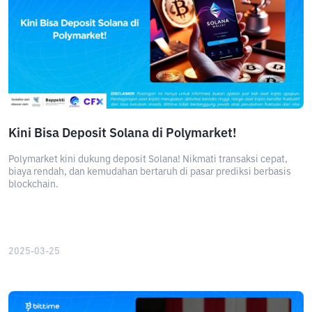
Kini Bisa Deposit Solana di Polymarket!
Polymarket kini dukung deposit Solana! Nikmati transaksi cepat,
biaya rendah, dan kemudahan bertaruh di pasar prediksi berbasis
blockchain.
2025-03-25