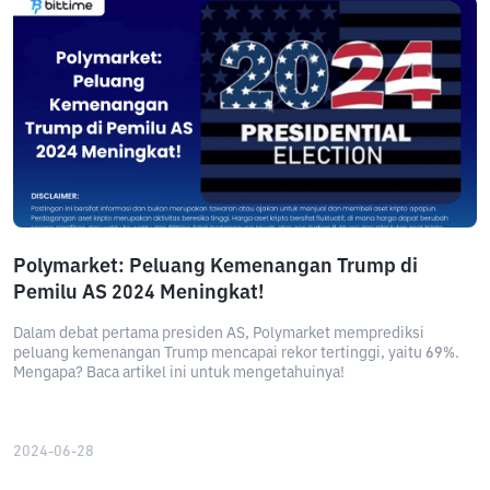
Polymarket: Peluang Kemenangan Trump di
Pemilu AS 2024 Meningkat!
Dalam debat pertama presiden AS, Polymarket memprediksi
peluang kemenangan Trump mencapai rekor tertinggi, yaitu 69%.
Mengapa? Baca artikel ini untuk mengetahuinya!
2024-06-28