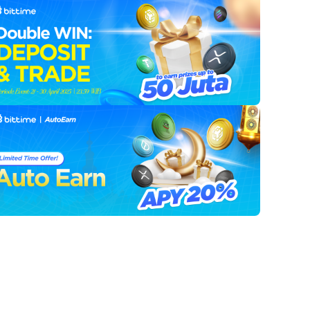
erika Serikat.
awarkan market yang telah disetujui regulator.
kesederhanaan.