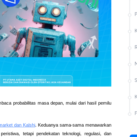
P
R
M
S
baca probabilitas masa depan, mulai dari hasil pemilu
market dan Kalshi
. Keduanya sama-sama menawarkan
istiwa, tetapi pendekatan teknologi, regulasi, dan