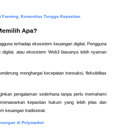
si Farming, Komunitas Tunggu Kepastian
Memilih Apa?
engguna terhadap ekosistem keuangan digital. Pengguna
t digital, atau ekosistem Web3 biasanya lebih nyaman
cenderung menghargai kecepatan transaksi, fleksibilitas
inginkan pengalaman sederhana tanpa perlu memahami
ni menawarkan kepastian hukum yang lebih jelas dan
m keuangan tradisional.
nangan di Polymarket