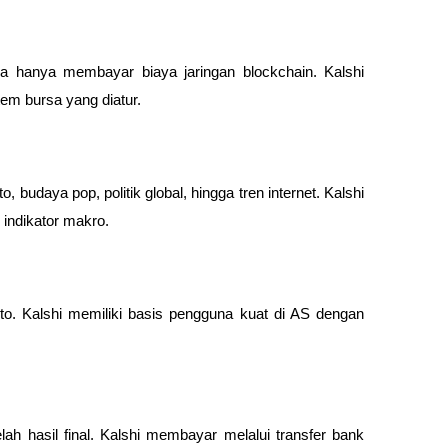
a hanya membayar biaya jaringan blockchain. Kalshi
tem bursa yang diatur.
 budaya pop, politik global, hingga tren internet. Kalshi
 indikator makro.
ipto. Kalshi memiliki basis pengguna kuat di AS dengan
 hasil final. Kalshi membayar melalui transfer bank