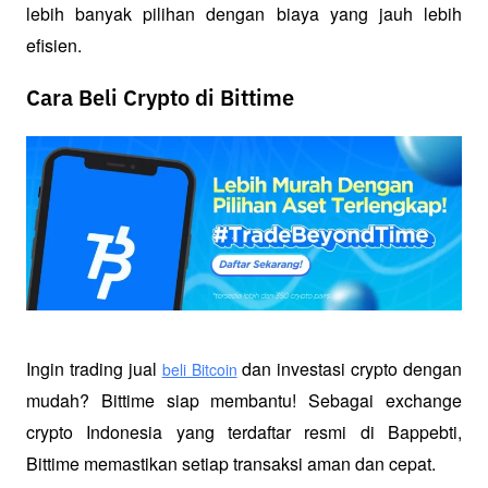
lebih banyak pilihan dengan biaya yang jauh lebih 
efisien.
Cara Beli Crypto di Bittime
Ingin trading jual
 dan investasi crypto dengan 
beli Bitcoin
mudah? Bittime siap membantu! Sebagai exchange 
crypto Indonesia yang terdaftar resmi di Bappebti, 
Bittime memastikan setiap transaksi aman dan cepat.