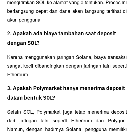
mengirimkan SOL ke alamat yang ditentukan. Proses ini 
berlangsung cepat dan dana akan langsung terlihat di 
akun pengguna.
2. Apakah ada biaya tambahan saat deposit
dengan SOL?
Karena menggunakan jaringan Solana, biaya transaksi 
sangat kecil dibandingkan dengan jaringan lain seperti 
Ethereum.
3. Apakah Polymarket hanya menerima deposit
dalam bentuk SOL?
Selain SOL, Polymarket juga tetap menerima deposit 
dari jaringan lain seperti Ethereum dan Polygon. 
Namun, dengan hadirnya Solana, pengguna memiliki 