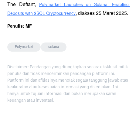
The Defiant, 
Polymarket Launches on Solana, Enabling 
, diakses 25 Maret 2025.
Deposits with $SOL Cryptocurrency
Penulis: MF
Polymarket
solana
Disclaimer: Pandangan yang diungkapkan secara eksklusif milik
penulis dan tidak mencerminkan pandangan platform ini.
Platform ini dan afiliasinya menolak segala tanggung jawab atas
keakuratan atau kesesuaian informasi yang disediakan. Ini
hanya untuk tujuan informasi dan bukan merupakan saran
keuangan atau investasi.