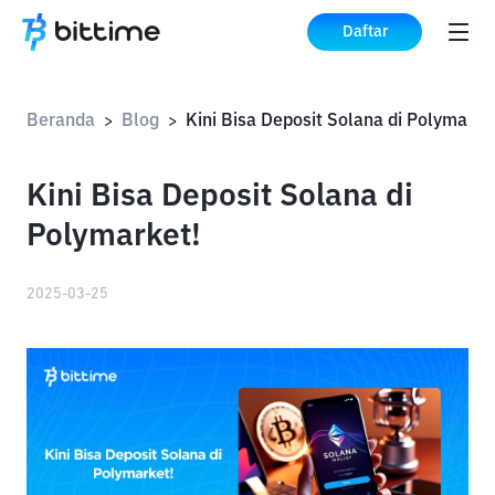
Daftar
Beranda
Blog
Kini Bisa Deposit Solana di Polymarke
>
>
Kini Bisa Deposit Solana di
Polymarket!
2025-03-25