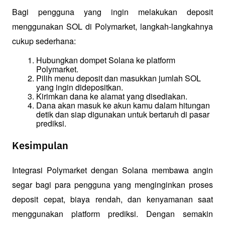
Bagi pengguna yang ingin melakukan deposit 
menggunakan SOL di Polymarket, langkah-langkahnya 
cukup sederhana:
Hubungkan dompet Solana ke platform 
Polymarket.
Pilih menu deposit dan masukkan jumlah SOL 
yang ingin didepositkan.
Kirimkan dana ke alamat yang disediakan.
Dana akan masuk ke akun kamu dalam hitungan 
detik dan siap digunakan untuk bertaruh di pasar 
prediksi.
Kesimpulan
Integrasi Polymarket dengan Solana membawa angin 
segar bagi para pengguna yang menginginkan proses 
deposit cepat, biaya rendah, dan kenyamanan saat 
menggunakan platform prediksi. Dengan semakin 