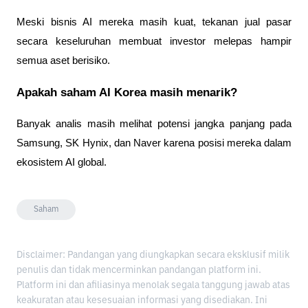
Meski bisnis AI mereka masih kuat, tekanan jual pasar 
secara keseluruhan membuat investor melepas hampir 
semua aset berisiko.
Apakah saham AI Korea masih menarik?
Banyak analis masih melihat potensi jangka panjang pada 
Samsung, SK Hynix, dan Naver karena posisi mereka dalam 
ekosistem AI global.
Saham
Disclaimer: Pandangan yang diungkapkan secara eksklusif milik
penulis dan tidak mencerminkan pandangan platform ini.
Platform ini dan afiliasinya menolak segala tanggung jawab atas
keakuratan atau kesesuaian informasi yang disediakan. Ini