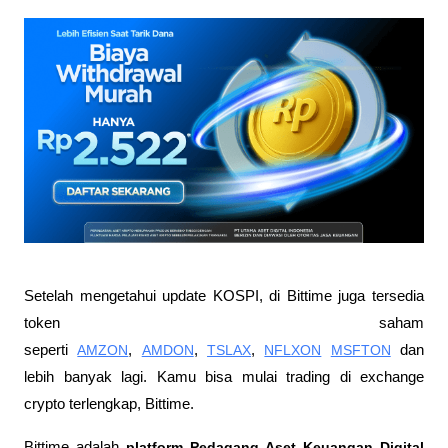
Setelah mengetahui update KOSPI, di Bittime juga tersedia 
token saham 
seperti 
AMZON
, 
AMDON
, 
TSLAX
, 
NFLXON
MSFTON
 dan 
lebih banyak lagi. Kamu bisa mulai trading di exchange 
crypto terlengkap, Bittime.
Bittime adalah
 platform Pedagang Aset Keuangan Digital 