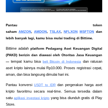
Pantau token 
saham 
AMZON
, 
AMDON
, 
TSLAX
, 
NFLXON
MSFTON
 dan 
lebih banyak lagi, kamu bisa mulai trading di Bittime.
Bittime adalah
 platform Pedagang Aset Keuangan Digital 
(PAKD) berizin dan diawasi oleh Otoritas Jasa Keuangan 
—
 tempat kamu bisa
beli Bitcoin di Indonesia
 dan ratusan 
aset kripto lainnya mulai Rp10.000. Proses registrasi cepat, 
aman, dan bisa langsung dimulai hari ini.
Pantau konversi
USDT to IDR
 dan pergerakan harga aset 
kripto favoritmu secara real-time. Semua tersedia dalam 
satu
aplikasi investasi kripto
 yang bisa diunduh gratis di Play 
Store.