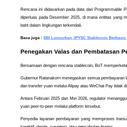
Rencana ini didasarkan pada data dari Programmable 
diperluas pada Desember 2025, di mana entitas yang me
baht dalam lingkungan terkendali.
Baca juga : 
SBI Luncurkan JPYSC Stablecoin Berbasis
Penegakan Valas dan Pembatasan P
Bersamaan dengan rencana stablecoin, BoT memperketat 
Gubernur Ratanakorn menegaskan semua pembayaran kode
dan transfer yuan melalui Alipay atau WeChat Pay tidak di
Antara Februari 2025 dan Mei 2026, regulator menangguh
yuan peer-to-peer melalui platform tersebut. 
Penyedia layanan pembayaran yang memproses transak
korektif, denda, suspensi, atau pencabutan lisensi. 