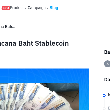
s
Product
Campaign
Blog
Beta
Bank Thailand Lanjutkan Rencana Baht Stablecoin
ncana Baht Stablecoin
Ba
Da
B