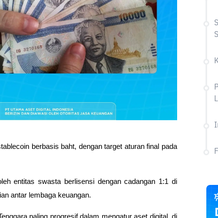
S
S
L
I
ablecoin berbasis baht, dengan target aturan final pada 
 oleh entitas swasta berlisensi dengan cadangan 1:1 di 
aian antar lembaga keuangan. 
nggara paling progresif dalam mengatur aset digital, di 