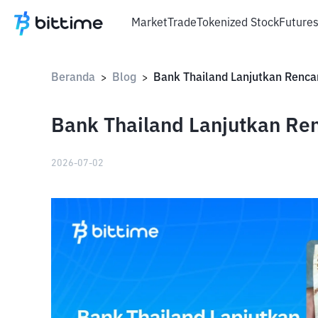
Market
Trade
Tokenized Stock
Future
Beranda
Blog
>
>
Bank Thailand Lanjutkan Re
2026-07-02