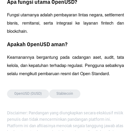
Apa fungsi utama OpenUSD?
Fungsi utamanya adalah pembayaran lintas negara, settlement 
bisnis, remitansi, serta integrasi ke layanan fintech dan 
blockchain.
Apakah OpenUSD aman?
Keamanannya bergantung pada cadangan aset, audit, tata 
kelola, dan kepatuhan terhadap regulasi. Pengguna sebaiknya 
selalu mengikuti pembaruan resmi dari Open Standard.
OpenUSD (OUSD)
Stablecoin
Disclaimer: Pandangan yang diungkapkan secara eksklusif milik
penulis dan tidak mencerminkan pandangan platform ini.
Platform ini dan afiliasinya menolak segala tanggung jawab atas