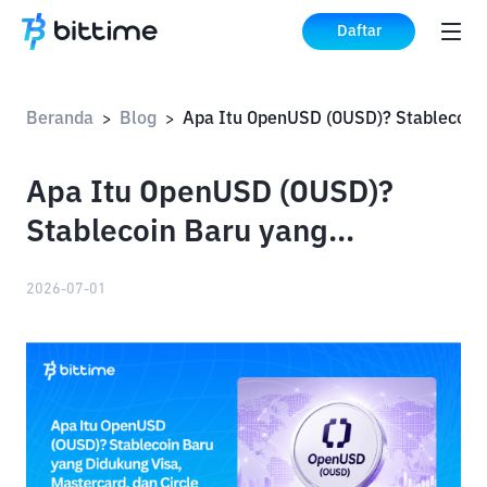
Daftar
Beranda
Blog
Apa Itu Ope
>
>
Apa Itu OpenUSD (OUSD)?
Stablecoin Baru yang
Didukung Visa, Mastercard,
2026-07-01
dan Circle