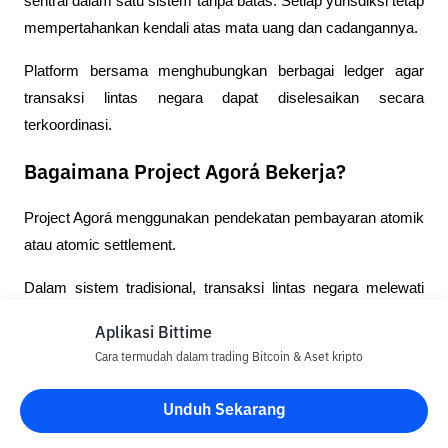
sentral dalam satu sistem tanpa batas. Setiap yurisdiksi tetap 
mempertahankan kendali atas mata uang dan cadangannya.
Platform bersama menghubungkan berbagai ledger agar 
transaksi lintas negara dapat diselesaikan secara 
terkoordinasi.
Bagaimana Project Agorá Bekerja?
Project Agorá menggunakan pendekatan pembayaran atomik 
atau atomic settlement.
Dalam sistem tradisional, transaksi lintas negara melewati 
beberapa bank koresponden. Setiap pihak memproses 
Aplikasi Bittime
pesan, pemeriksaan kepatuhan, konversi mata uang, dan 
Cara termudah dalam trading Bitcoin & Aset kripto
penyelesaian pada waktu yang berbeda.
Unduh Sekarang
Proses tersebut dapat menimbulkan keterlambatan dan 
kegagalan.