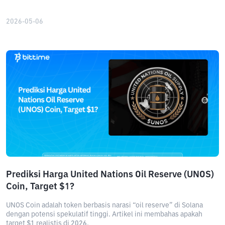
2026-05-06
Prediksi Harga United Nations Oil Reserve (UNOS)
Coin, Target $1?
UNOS Coin adalah token berbasis narasi “oil reserve” di Solana
dengan potensi spekulatif tinggi. Artikel ini membahas apakah
target $1 realistis di 2026.