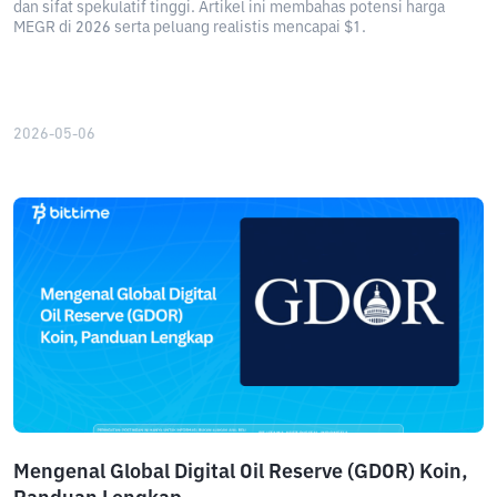
dan sifat spekulatif tinggi. Artikel ini membahas potensi harga
MEGR di 2026 serta peluang realistis mencapai $1.
2026-05-06
Mengenal Global Digital Oil Reserve (GDOR) Koin,