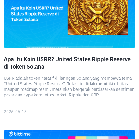
Apa itu Koin USRR? United States Ripple Reserve
di Token Solana
USRR adalah token naratif di jaringan Solana yang membawa tema
“United States Ripple Reserve”. Token ini tidak memiliki utilitas
maupun roadmap resmi, melainkan bergerak berdasarkan sentimen
pasar dan hype komunitas terkait Ripple dan XRP.
2026-05-18