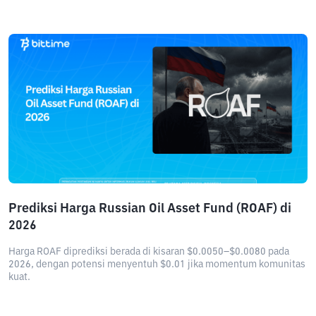
Prediksi Harga Russian Oil Asset Fund (ROAF) di
2026
Harga ROAF diprediksi berada di kisaran $0.0050–$0.0080 pada
2026, dengan potensi menyentuh $0.01 jika momentum komunitas
kuat.