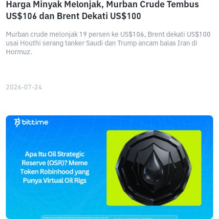
Harga Minyak Melonjak, Murban Crude Tembus
US$106 dan Brent Dekati US$100
Murban crude melonjak 19 persen ke US$106, Brent dekati US$100
usai Houthi serang tanker Saudi dan Trump ancam balas Iran di
Hormuz.
2026-07-24