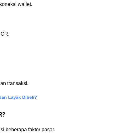
oneksi wallet.
SOR.
an transaksi.
an Layak Dibeli?
R?
i beberapa faktor pasar.