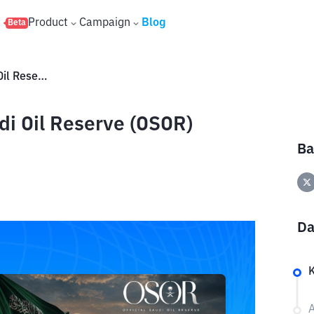
s
Product
Campaign
Blog
Beta
Dimana Membeli Official Saudi Oil Reserve (OSOR) dengan Aman
di Oil Reserve (OSOR)
Ba
Da
A