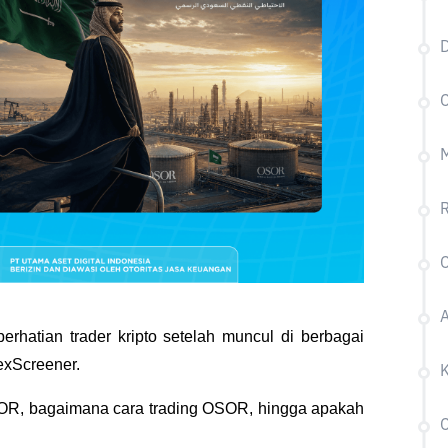
C
R
rhatian trader kripto setelah muncul di berbagai 
xScreener. 
R, bagaimana cara trading OSOR, hingga apakah 
C