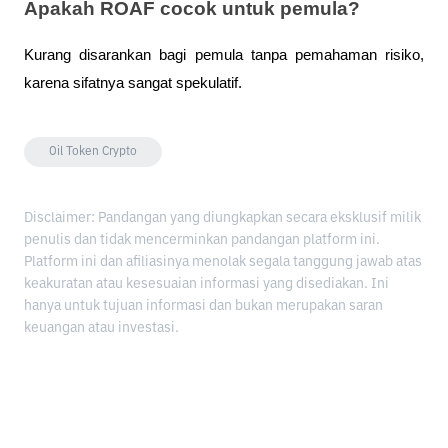
Apakah ROAF cocok untuk pemula?
Kurang disarankan bagi pemula tanpa pemahaman risiko, 
karena sifatnya sangat spekulatif.
Oil Token Crypto
Disclaimer: Pandangan yang diungkapkan secara eksklusif milik
penulis dan tidak mencerminkan pandangan platform ini.
Platform ini dan afiliasinya menolak segala tanggung jawab atas
keakuratan atau kesesuaian informasi yang disediakan. Ini
hanya untuk tujuan informasi dan bukan merupakan saran
keuangan atau investasi.