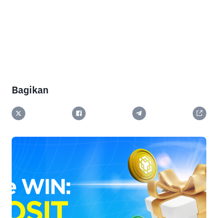
Bagikan