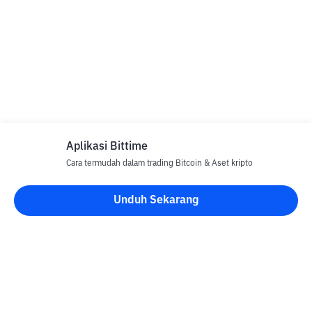
Aplikasi Bittime
Cara termudah dalam trading Bitcoin & Aset kripto
Unduh Sekarang