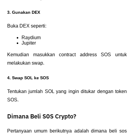
3. Gunakan DEX
Buka DEX seperti:
Raydium
Jupiter
Kemudian masukkan contract address SOS untuk 
melakukan swap.
4. Swap SOL ke SOS
Tentukan jumlah SOL yang ingin ditukar dengan token 
SOS.
Dimana Beli SOS Crypto?
Pertanyaan umum berikutnya adalah dimana beli sos 