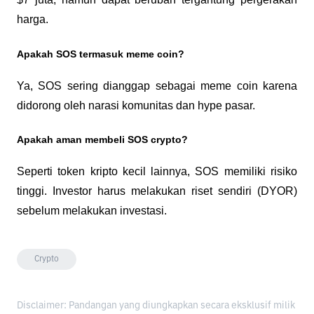
harga.
Apakah SOS termasuk meme coin?
Ya, SOS sering dianggap sebagai meme coin karena 
didorong oleh narasi komunitas dan hype pasar.
Apakah aman membeli SOS crypto?
Seperti token kripto kecil lainnya, SOS memiliki risiko 
tinggi. Investor harus melakukan riset sendiri (DYOR) 
sebelum melakukan investasi.
Crypto
Disclaimer: Pandangan yang diungkapkan secara eksklusif milik