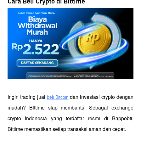
Cara Beli Crypto di Bittime
Ingin trading jual
 dan investasi crypto dengan 
beli Bitcoin
mudah? Bittime siap membantu! Sebagai exchange 
crypto Indonesia yang terdaftar resmi di Bappebti, 
Bittime memastikan setiap transaksi aman dan cepat.