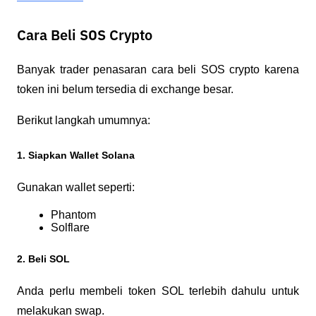
Cara Beli SOS Crypto
Banyak trader penasaran cara beli SOS crypto karena 
token ini belum tersedia di exchange besar.
Berikut langkah umumnya:
1. Siapkan Wallet Solana
Gunakan wallet seperti:
Phantom
Solflare
2. Beli SOL
Anda perlu membeli token SOL terlebih dahulu untuk 
melakukan swap.