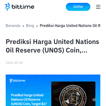
Daftar
Beranda
Blog
>
>
Prediksi Harga United Nations
Oil Reserve (UNOS) Coin,
Target $1?
2026-05-06