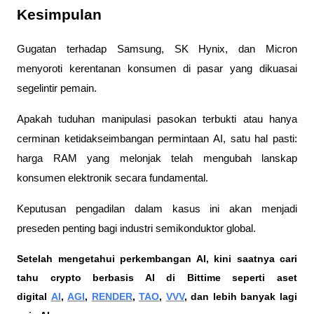
Kesimpulan
Gugatan terhadap Samsung, SK Hynix, dan Micron 
menyoroti kerentanan konsumen di pasar yang dikuasai 
segelintir pemain. 
Apakah tuduhan manipulasi pasokan terbukti atau hanya 
cerminan ketidakseimbangan permintaan AI, satu hal pasti: 
harga RAM yang melonjak telah mengubah lanskap 
konsumen elektronik secara fundamental. 
Keputusan pengadilan dalam kasus ini akan menjadi 
preseden penting bagi industri semikonduktor global.
Setelah mengetahui perkembangan AI, kini saatnya cari 
tahu crypto berbasis AI di Bittime seperti aset 
digital 
AI
, 
AGI
, 
RENDER
, 
TAO
, 
VVV
, dan lebih banyak lagi 