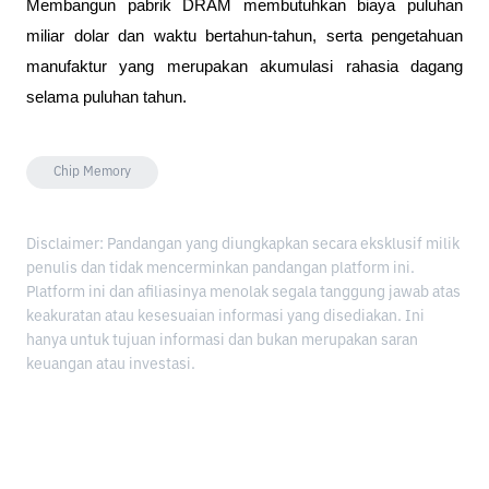
Membangun pabrik DRAM membutuhkan biaya puluhan 
miliar dolar dan waktu bertahun-tahun, serta pengetahuan 
manufaktur yang merupakan akumulasi rahasia dagang 
selama puluhan tahun.
Chip Memory
Disclaimer: Pandangan yang diungkapkan secara eksklusif milik
penulis dan tidak mencerminkan pandangan platform ini.
Platform ini dan afiliasinya menolak segala tanggung jawab atas
keakuratan atau kesesuaian informasi yang disediakan. Ini
hanya untuk tujuan informasi dan bukan merupakan saran
keuangan atau investasi.