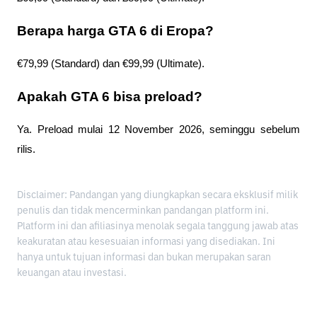
Berapa harga GTA 6 di Eropa?
€79,99 (Standard) dan €99,99 (Ultimate).
Apakah GTA 6 bisa preload?
Ya. Preload mulai 12 November 2026, seminggu sebelum 
rilis.
Disclaimer: Pandangan yang diungkapkan secara eksklusif milik
penulis dan tidak mencerminkan pandangan platform ini.
Platform ini dan afiliasinya menolak segala tanggung jawab atas
keakuratan atau kesesuaian informasi yang disediakan. Ini
hanya untuk tujuan informasi dan bukan merupakan saran
keuangan atau investasi.