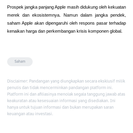
Prospek jangka panjang Apple masih didukung oleh kekuatan 
merek dan ekosistemnya. Namun dalam jangka pendek, 
saham Apple akan dipengaruhi oleh respons pasar terhadap 
kenaikan harga dan perkembangan krisis komponen global.
Saham
Disclaimer: Pandangan yang diungkapkan secara eksklusif milik
penulis dan tidak mencerminkan pandangan platform ini.
Platform ini dan afiliasinya menolak segala tanggung jawab atas
keakuratan atau kesesuaian informasi yang disediakan. Ini
hanya untuk tujuan informasi dan bukan merupakan saran
keuangan atau investasi.