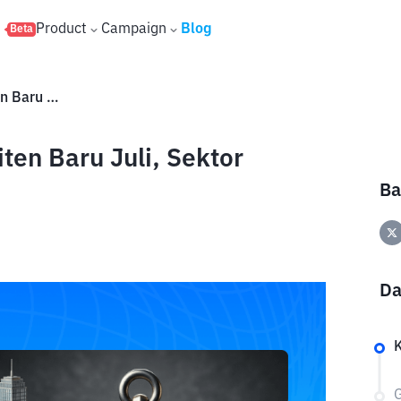
s
Product
Campaign
Blog
Beta
Saham IPO 2026: 5 Calon Emiten Baru Juli, Sektor Healthcare Mendominasi
ten Baru Juli, Sektor
Ba
Da
G