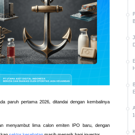
P
B
D
H
B
ada paruh pertama 2026, ditandai dengan kembalinya 
A
I
an menyambut lima calon emiten IPO baru, dengan 
kkan 
sektor kesehatan
 masih menarik bagi investor.