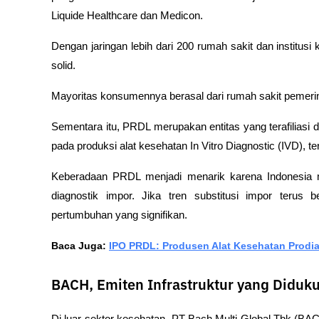
Liquide Healthcare dan Medicon.
Dengan jaringan lebih dari 200 rumah sakit dan institus
solid. 
Mayoritas konsumennya berasal dari rumah sakit pemerin
Sementara itu, PRDL merupakan entitas yang terafilias
pada produksi alat kesehatan In Vitro Diagnostic (IVD), 
Keberadaan PRDL menjadi menarik karena Indonesia ma
diagnostik impor. Jika tren substitusi impor terus 
pertumbuhan yang signifikan.
Baca Juga: 
IPO PRDL: Produsen Alat Kesehatan Prodia
BACH, Emiten Infrastruktur yang Diduk
Di luar sektor kesehatan, PT Bach Multi Global Tbk (BAC