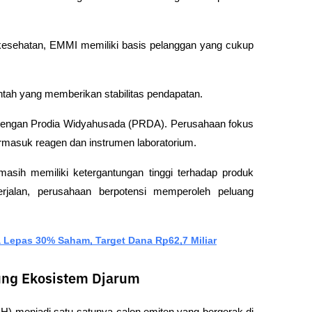
i kesehatan, EMMI memiliki basis pelanggan yang cukup 
tah yang memberikan stabilitas pendapatan.
i dengan Prodia Widyahusada (PRDA). Perusahaan fokus 
termasuk reagen dan instrumen laboratorium.
sih memiliki ketergantungan tinggi terhadap produk 
berjalan, perusahaan berpotensi memperoleh peluang 
 Lepas 30% Saham, Target Dana Rp62,7 Miliar
ung Ekosistem Djarum
H) menjadi satu-satunya calon emiten yang bergerak di 