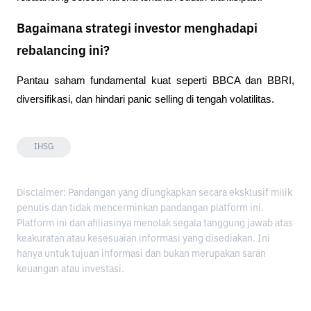
Bagaimana strategi investor menghadapi
rebalancing ini?
Pantau saham fundamental kuat seperti BBCA dan BBRI, 
diversifikasi, dan hindari panic selling di tengah volatilitas.
IHSG
Disclaimer: Pandangan yang diungkapkan secara eksklusif milik
penulis dan tidak mencerminkan pandangan platform ini.
Platform ini dan afiliasinya menolak segala tanggung jawab atas
keakuratan atau kesesuaian informasi yang disediakan. Ini
hanya untuk tujuan informasi dan bukan merupakan saran
keuangan atau investasi.