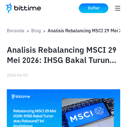
Daftar
Beranda
Blog
Anal
>
>
Analisis Rebalancing MSCI 29
Mei 2026: IHSG Bakal Turun
atau Rebound?
2026-06-03