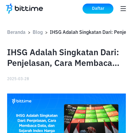
Daftar
Beranda
Blog
IHSG A
>
>
IHSG Adalah Singkatan Dari:
Penjelasan, Cara Membaca
Data, dan Sejarah Index
2025-03-28
Harga Saham Gabungan