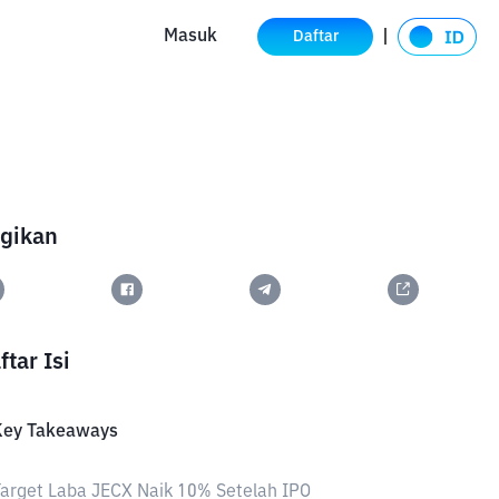
Masuk
Daftar
gikan
ftar Isi
Key Takeaways
arget Laba JECX Naik 10% Setelah IPO