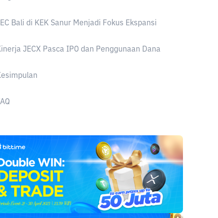
EC Bali di KEK Sanur Menjadi Fokus Ekspansi
Kinerja JECX Pasca IPO dan Penggunaan Dana
Kesimpulan
FAQ