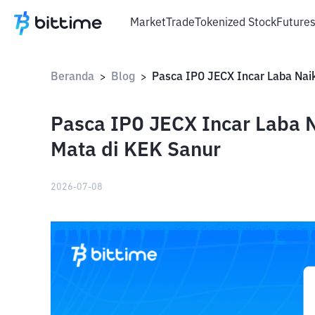
Market
Trade
Tokenized Stock
Future
Beranda
Blog
>
>
Pasca IPO JECX Incar Laba N
Mata di KEK Sanur
2026-07-08