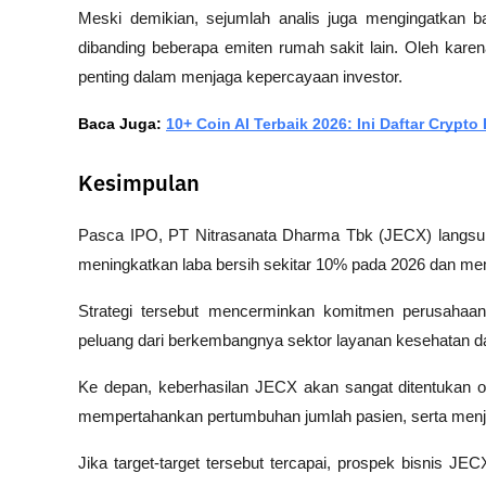
Meski demikian, sejumlah analis juga mengingatkan 
dibanding beberapa emiten rumah sakit lain. Oleh karena
penting dalam menjaga kepercayaan investor.
Baca Juga: 
10+ Coin AI Terbaik 2026: Ini Daftar Crypto B
Kesimpulan
Pasca IPO, PT Nitrasanata Dharma Tbk (JECX) langsu
meningkatkan laba bersih sekitar 10% pada 2026 dan m
Strategi tersebut mencerminkan komitmen perusahaan
peluang dari berkembangnya sektor layanan kesehatan da
Ke depan, keberhasilan JECX akan sangat ditentukan 
mempertahankan pertumbuhan jumlah pasien, serta menjag
Jika target-target tersebut tercapai, prospek bisnis J