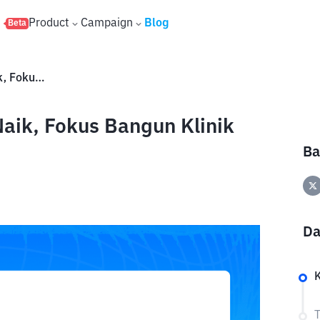
s
Product
Campaign
Blog
Beta
Pasca IPO JECX Incar Laba Naik, Fokus Bangun Klinik Mata di KEK Sanur
aik, Fokus Bangun Klinik
Ba
Da
T