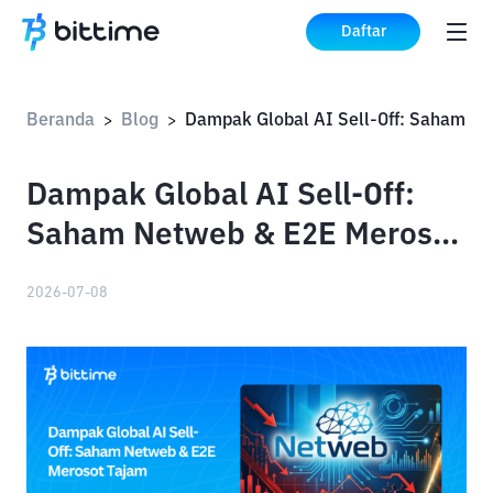
Daftar
Beranda
Blog
>
>
Dampak Global AI Sell-Off:
Saham Netweb & E2E Merosot
Tajam
2026-07-08