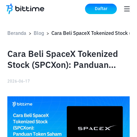
Daftar
Beranda
Blog
Cara 
>
>
Cara Beli SpaceX Tokenized
Stock (SPCXon): Panduan
Token Saham SpaceX Ondo
2026-06-17