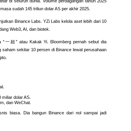
daftar di seluruh dunia. Volume perdagangan tahun 2025 
 masa sudah 145 triliun dolar AS per akhir 2025. 
jutkan Binance Labs. YZi Labs kelola aset lebih dari 10 
bidang Web3, AI, dan biotek.
dia “一姐” atau Kakak Yi. Bloomberg pernah sebut dia 
ng saham sekitar 10 persen di Binance lewat perusahaan 
pto.
l.
 miliar dolar AS.
ram, dan WeChat.
is biasa. Dia bangun Binance dari nol sampai jadi 