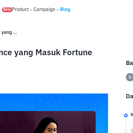
s
Product
Campaign
Blog
Beta
Siapa itu Yi He, Co-CEO Binance yang Masuk Fortune Most Powerful Women 2026!
ance yang Masuk Fortune
Ba
Da
S