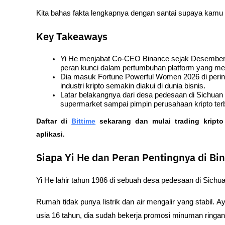
Kita bahas fakta lengkapnya dengan santai supaya kamu pa
Key Takeaways
Yi He menjabat Co-CEO Binance sejak Desember 2
peran kunci dalam pertumbuhan platform yang mel
Dia masuk Fortune Powerful Women 2026 di peringk
industri kripto semakin diakui di dunia bisnis.
Latar belakangnya dari desa pedesaan di Sichuan m
supermarket sampai pimpin perusahaan kripto ter
Daftar di
Bittime
 sekarang dan mulai trading kript
aplikasi.  
Siapa Yi He dan Peran Pentingnya di Bi
Yi He lahir tahun 1986 di sebuah desa pedesaan di Sichua
Rumah tidak punya listrik dan air mengalir yang stabil. 
usia 16 tahun, dia sudah bekerja promosi minuman ringan