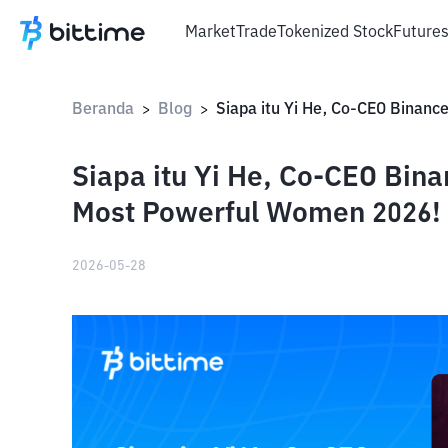
Market
Trade
Tokenized Stock
Future
Beranda
Blog
>
>
Siapa itu Yi He, Co-CEO Bin
Most Powerful Women 2026!
2026-05-28