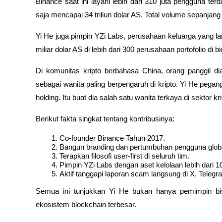
Binance saat ini layani lebih dari 310 juta pengguna ter
saja mencapai 34 triliun dolar AS. Total volume sepanjang
Yi He juga pimpin YZi Labs, perusahaan keluarga yang lan
miliar dolar AS di lebih dari 300 perusahaan portofolio di 
Di komunitas kripto berbahasa China, orang panggil 
sebagai wanita paling berpengaruh di kripto. Yi He pega
holding. Itu buat dia salah satu wanita terkaya di sektor kri
Berikut fakta singkat tentang kontribusinya:
Co-founder Binance Tahun 2017.
Bangun branding dan pertumbuhan pengguna globa
Terapkan filosofi user-first di seluruh tim.
Pimpin YZi Labs dengan aset kelolaan lebih dari 10
Aktif tanggapi laporan scam langsung di X, Teleg
Semua ini tunjukkan Yi He bukan hanya pemimpin bisn
ekosistem blockchain terbesar.