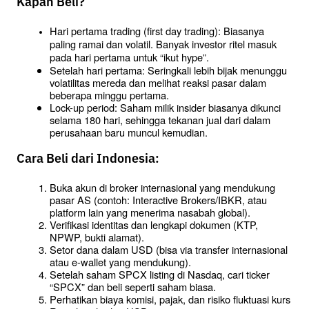
Kapan Beli?
Hari pertama trading (first day trading): Biasanya 
paling ramai dan volatil. Banyak investor ritel masuk 
pada hari pertama untuk “ikut hype”.
Setelah hari pertama: Seringkali lebih bijak menunggu 
volatilitas mereda dan melihat reaksi pasar dalam 
beberapa minggu pertama.
Lock-up period: Saham milik insider biasanya dikunci 
selama 180 hari, sehingga tekanan jual dari dalam 
perusahaan baru muncul kemudian.
Cara Beli dari Indonesia:
Buka akun di broker internasional yang mendukung 
pasar AS (contoh: Interactive Brokers/IBKR, atau 
platform lain yang menerima nasabah global).
Verifikasi identitas dan lengkapi dokumen (KTP, 
NPWP, bukti alamat).
Setor dana dalam USD (bisa via transfer internasional 
atau e-wallet yang mendukung).
Setelah saham SPCX listing di Nasdaq, cari ticker 
“SPCX” dan beli seperti saham biasa.
Perhatikan biaya komisi, pajak, dan risiko fluktuasi kurs 