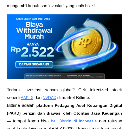
mengambil keputusan investasi yang lebih bijak!
Tertarik investasi saham global? Cek tokenized stock 
seperti 
AAPLX
 dan 
NVDAX
 di market Bittime.
Bittime adalah
 platform Pedagang Aset Keuangan Digital 
(PAKD) berizin dan diawasi oleh Otoritas Jasa Keuangan 
—
 tempat kamu bisa
beli Bitcoin di Indonesia
 dan ratusan 
aset kripto lainnya mulai Rp10.000. Proses registrasi cepat, 