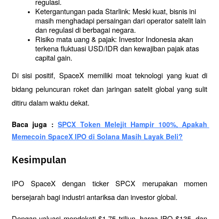
regulasi.
Ketergantungan pada Starlink: Meski kuat, bisnis ini 
masih menghadapi persaingan dari operator satelit lain 
dan regulasi di berbagai negara.
Risiko mata uang & pajak: Investor Indonesia akan 
terkena fluktuasi USD/IDR dan kewajiban pajak atas 
capital gain.
Di sisi positif, SpaceX memiliki moat teknologi yang kuat di 
bidang peluncuran roket dan jaringan satelit global yang sulit 
ditiru dalam waktu dekat.
Baca juga : 
SPCX Token Melejit Hampir 100%, Apakah 
Memecoin SpaceX IPO di Solana Masih Layak Beli?
Kesimpulan
IPO SpaceX dengan ticker SPCX merupakan momen 
bersejarah bagi industri antariksa dan investor global. 
Dengan valuasi mendekati $1,75 triliun, harga IPO $135, dan 