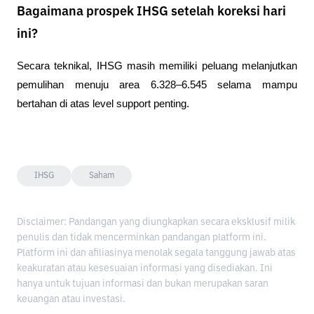
Bagaimana prospek IHSG setelah koreksi hari
ini?
Secara teknikal, IHSG masih memiliki peluang melanjutkan 
pemulihan menuju area 6.328–6.545 selama mampu 
bertahan di atas level support penting.
IHSG
Saham
Disclaimer: Pandangan yang diungkapkan secara eksklusif milik
penulis dan tidak mencerminkan pandangan platform ini.
Platform ini dan afiliasinya menolak segala tanggung jawab atas
keakuratan atau kesesuaian informasi yang disediakan. Ini
hanya untuk tujuan informasi dan bukan merupakan saran
keuangan atau investasi.