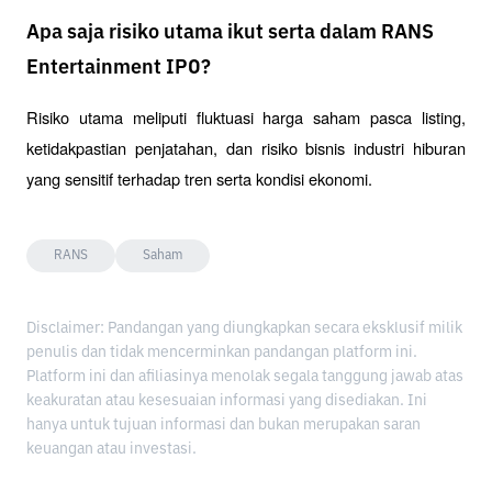
Apa saja risiko utama ikut serta dalam RANS
Entertainment IPO?
Risiko utama meliputi fluktuasi harga saham pasca listing, 
ketidakpastian penjatahan, dan risiko bisnis industri hiburan 
yang sensitif terhadap tren serta kondisi ekonomi.
RANS
Saham
Disclaimer: Pandangan yang diungkapkan secara eksklusif milik
penulis dan tidak mencerminkan pandangan platform ini.
Platform ini dan afiliasinya menolak segala tanggung jawab atas
keakuratan atau kesesuaian informasi yang disediakan. Ini
hanya untuk tujuan informasi dan bukan merupakan saran
keuangan atau investasi.