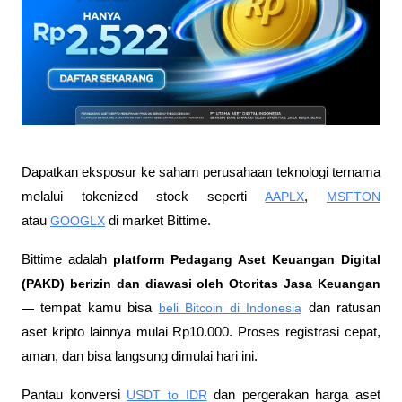
Dapatkan eksposur ke saham perusahaan teknologi ternama 
melalui tokenized stock seperti 
AAPLX
, 
MSFTON
atau 
GOOGLX
 di market Bittime.
Bittime adalah
 platform Pedagang Aset Keuangan Digital 
(PAKD) berizin dan diawasi oleh Otoritas Jasa Keuangan 
—
 tempat kamu bisa
beli Bitcoin di Indonesia
 dan ratusan 
aset kripto lainnya mulai Rp10.000. Proses registrasi cepat, 
aman, dan bisa langsung dimulai hari ini.
Pantau konversi
USDT to IDR
 dan pergerakan harga aset 