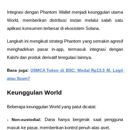
Integrasi dengan Phantom Wallet menjadi keunggulan utama 
World, memberikan distribusi instan melalui salah satu 
aplikasi konsumen terbesar di ekosistem Solana. 
Langkah ini mengikuti strategi Phantom yang semakin agresif 
menghadirkan pasar in-app, termasuk integrasi dengan 
Kalshi dan produk derivatif teregulasi lainnya.
Baca juga: 
USMCA Token di BSC: Modal Rp13,5 M, Legit 
atau Scam?
Keunggulan World
Beberapa keunggulan World yang patut dicatat:
- Non-custodial:
 Dana hanya bergerak saat pengguna 
masuk ke pasar, memberikan kontrol penuh atas aset.