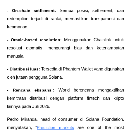
- On-chain settlement:
 Semua posisi, settlement, dan 
redemption terjadi di rantai, memastikan transparansi dan 
keamanan.
- Oracle-based resolution:
 Menggunakan Chainlink untuk 
resolusi otomatis, mengurangi bias dan keterlambatan 
manusia.
- Distribusi luas:
 Tersedia di Phantom Wallet yang digunakan 
oleh jutaan pengguna Solana.
- Rencana ekspansi:
 World berencana mengaktifkan 
kemitraan distribusi dengan platform fintech dan kripto 
lainnya pada Juli 2026.
Pedro Miranda, head of consumer di Solana Foundation, 
menyatakan, "
Prediction markets
 are one of the most 