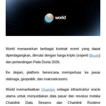
World menawarkan berbagai kontrak event yang dapat 
diperdagangkan, dimulai dengan harga kripto (seperti 
Bitcoin
) 
dan pertandingan Piala Dunia 2026. 
Ke depan, platform berencana memperluas ke pasar 
olahraga, geopolitik, dan makroekonomi. 
World memanfaatkan 
Chainlink
 sebagai infrastruktur oracle 
utama untuk menyediakan data pasar dan resolusi melalui 
Chainlink Data Streams dan Chainlink Runtime 