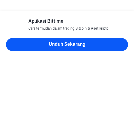
Aplikasi Bittime
Cara termudah dalam trading Bitcoin & Aset kripto
Unduh Sekarang
Blog Bittime