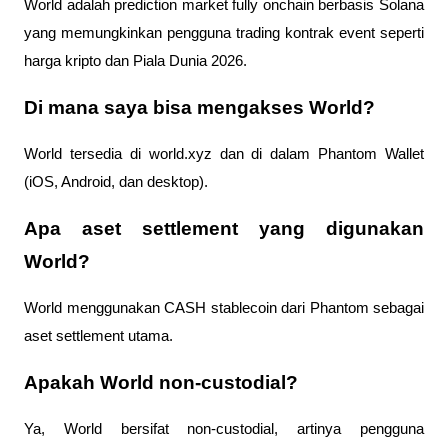
World adalah prediction market fully onchain berbasis Solana 
yang memungkinkan pengguna trading kontrak event seperti 
harga kripto dan Piala Dunia 2026.
Di mana saya bisa mengakses World?
World tersedia di world.xyz dan di dalam Phantom Wallet 
(iOS, Android, dan desktop).
Apa aset settlement yang digunakan 
World?
World menggunakan CASH stablecoin dari Phantom sebagai 
aset settlement utama.
Apakah World non-custodial?
Ya, World bersifat non-custodial, artinya pengguna 