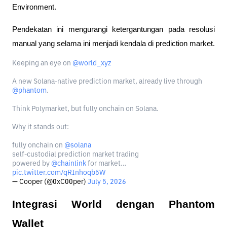
Environment. 
Pendekatan ini mengurangi ketergantungan pada resolusi 
manual yang selama ini menjadi kendala di prediction market.
Keeping an eye on
@world_xyz
A new Solana-native prediction market, already live through
@phantom
.
Think Polymarket, but fully onchain on Solana.
Why it stands out:
fully onchain on
@solana
self-custodial prediction market trading
powered by
@chainlink
for market…
pic.twitter.com/qRInhoqb5W
— Cooper (@0xC00per)
July 5, 2026
Integrasi World dengan Phantom 
Wallet