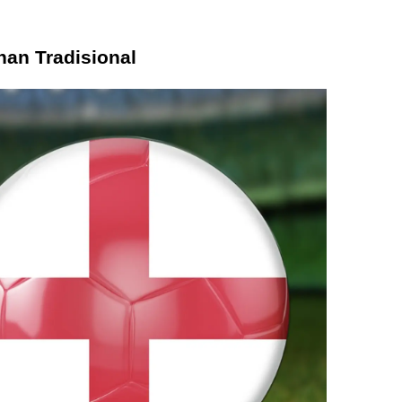
han Tradisional