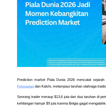
Polymarket
 dan Kalshi, melampaui taruhan olahraga tradi
Seorang trader meraup $13,6 juta dari dua taruhan di per
kehilangan hampir $9 juta karena Belgia gagal mengalahk