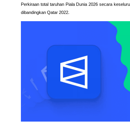
Perkiraan total taruhan Piala Dunia 2026 secara keselur
dibandingkan Qatar 2022.