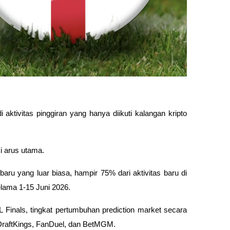
aktivitas pinggiran yang hanya diikuti kalangan kripto 
 arus utama. 
ru yang luar biasa, hampir 75% dari aktivitas baru di 
selama 1-15 Juni 2026.
inals, tingkat pertumbuhan prediction market secara 
i DraftKings, FanDuel, dan BetMGM.