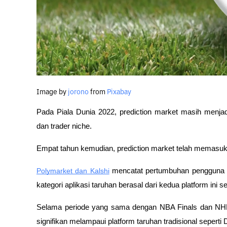
Image by
jorono
from
Pixabay
Pada Piala Dunia 2022, prediction market masih menjadi 
dan trader niche. 
Empat tahun kemudian, prediction market telah memasuki
Polymarket dan Kalshi
 mencatat pertumbuhan pengguna ba
kategori aplikasi taruhan berasal dari kedua platform ini 
Selama periode yang sama dengan NBA Finals dan NHL F
signifikan melampaui platform taruhan tradisional sepert