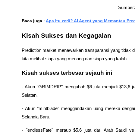
Sumber:
Baca juga : 
Apa Itu zer0? AI Agent yang Memantau Pred
Kisah Sukses dan Kegagalan
Prediction market menawarkan transparansi yang tidak di
kita melihat siapa yang menang dan siapa yang kalah.
Kisah sukses terbesar sejauh ini
- Akun "GRIMDRIP" mengubah $6 juta menjadi $13,6 jut
Selatan. 
- Akun "mintblade" menggandakan uang mereka dengan 
Selandia Baru. 
- "endlessFate" meraup $5,6 juta dari Arab Saudi v