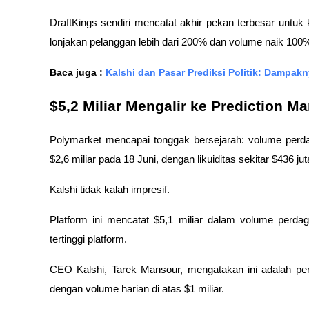
DraftKings sendiri mencatat akhir pekan terbesar untu
lonjakan pelanggan lebih dari 200% dan volume naik 100
Baca juga : 
Kalshi dan Pasar Prediksi Politik: Dampakn
$5,2 Miliar Mengalir ke Prediction Ma
Polymarket mencapai tonggak bersejarah: volume perd
$2,6 miliar pada 18 Juni, dengan likuiditas sekitar $436 jut
Kalshi tidak kalah impresif. 
Platform ini mencatat $5,1 miliar dalam volume perda
tertinggi platform. 
CEO Kalshi, Tarek Mansour, mengatakan ini adalah perta
dengan volume harian di atas $1 miliar.