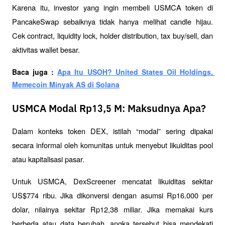
Karena itu, investor yang ingin membeli USMCA token di 
PancakeSwap sebaiknya tidak hanya melihat candle hijau. 
Cek contract, liquidity lock, holder distribution, tax buy/sell, dan 
aktivitas wallet besar.
Baca juga : 
Apa Itu USOH? United States Oil Holdings, 
Memecoin Minyak AS di Solana
USMCA Modal Rp13,5 M: Maksudnya Apa?
Dalam konteks token DEX, istilah “modal” sering dipakai 
secara informal oleh komunitas untuk menyebut likuiditas pool 
atau kapitalisasi pasar. 
Untuk USMCA, DexScreener mencatat likuiditas sekitar 
US$774 ribu. Jika dikonversi dengan asumsi Rp16.000 per 
dolar, nilainya sekitar Rp12,38 miliar. Jika memakai kurs 
berbeda atau data berubah, angka tersebut bisa mendekati 