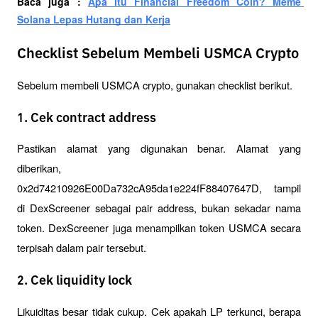
Baca juga : 
Apa Itu Financial Freedom Coin? Meme 
Solana Lepas Hutang dan Kerja
Checklist Sebelum Membeli USMCA Crypto
Sebelum membeli USMCA crypto, gunakan checklist berikut.
1. Cek contract address
Pastikan alamat yang digunakan benar. Alamat yang 
diberikan, 
0x2d74210926E00Da732cA95da1e224fF88407647D, tampil 
di DexScreener sebagai pair address, bukan sekadar nama 
token. DexScreener juga menampilkan token USMCA secara 
terpisah dalam pair tersebut.
2. Cek liquidity lock
Likuiditas besar tidak cukup. Cek apakah LP terkunci, berapa 