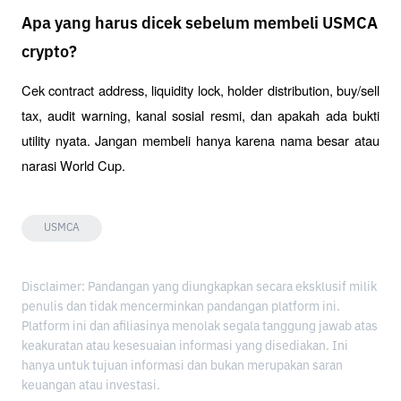
Apa yang harus dicek sebelum membeli USMCA
crypto?
Cek contract address, liquidity lock, holder distribution, buy/sell 
tax, audit warning, kanal sosial resmi, dan apakah ada bukti 
utility nyata. Jangan membeli hanya karena nama besar atau 
narasi World Cup.
USMCA
Disclaimer: Pandangan yang diungkapkan secara eksklusif milik
penulis dan tidak mencerminkan pandangan platform ini.
Platform ini dan afiliasinya menolak segala tanggung jawab atas
keakuratan atau kesesuaian informasi yang disediakan. Ini
hanya untuk tujuan informasi dan bukan merupakan saran
keuangan atau investasi.