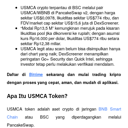
USMCA crypto terpantau di BSC melalui pair 
USMCA/WBNB di PancakeSwap v2, dengan harga 
sekitar US$0,0978, likuiditas sekitar US$774 ribu, dan 
FDV/market cap sekitar US$15,6 juta di DexScreener.
“Modal Rp13,5 M” kemungkinan merujuk pada kisaran 
likuiditas pool jika dikonversi ke rupiah; dengan asumsi 
kurs Rp16.000 per dolar, likuiditas US$774 ribu setara 
sekitar Rp12,38 miliar.
USMCA legit atau scam belum bisa disimpulkan hanya 
dari chart yang naik; DexScreener menampilkan 
peringatan Go+ Security dan Quick Intel, sehingga 
investor tetap perlu melakukan verifikasi mendalam.
Daftar di
Bittime
 sekarang dan mulai trading kripto 
dengan proses yang cepat, aman, dan mudah di aplikasi. 
Apa Itu USMCA Token?
USMCA token adalah aset crypto di jaringan 
BNB Smart 
Chain
 atau BSC yang diperdagangkan melalui 
PancakeSwap. 