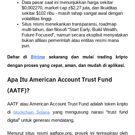
Data pasar saat ini menunjukkan harga sekitar 
$0,002270, market cap ±$2,27 juta, dan likuiditas 
sekitar $102 ribu - masih tahap sangat awal dengan 
volatilitas tinggi.
Situs resmi menekankan transparansi, roadmap 
multi-tahun, dan filosofi “Start Early, Build Wealth, 
Future Focused”, namun secara eksplisit menyatakan 
bukan afiliasi pemerintah atau entitas resmi mana 
pun.
Daftar di
Bittime
 sekarang dan mulai trading kripto 
dengan proses yang cepat, aman, dan mudah di aplikasi.  
Apa Itu American Account Trust Fund
(AATF)?
AATF atau American Account Trust Fund adalah token kripto 
di 
blockchain Solana
 yang mengusung narasi “trust fund 
digital” untuk generasi mendatang. 
Menurut situs resmi aatfgov.org, proyek ini terinspirasi oleh 