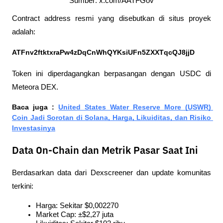
Sumber: x.com/AATFGov
Contract address resmi yang disebutkan di situs proyek 
adalah:
ATFnv2ftktxraPw4zDqCnWhQYKsiUFn5ZXXTqcQJ8jjD
Token ini diperdagangkan berpasangan dengan USDC di 
Meteora DEX.
Baca juga : 
United States Water Reserve More (USWR) 
Coin Jadi Sorotan di Solana, Harga, Likuiditas, dan Risiko 
Investasinya
Data On-Chain dan Metrik Pasar Saat Ini
Berdasarkan data dari Dexscreener dan update komunitas 
terkini:
Harga: Sekitar $0,002270
Market Cap: ±$2,27 juta