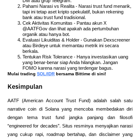
DM atau grup Telegram.
Pahami Narasi vs Realita - Narasi trust fund menarik, 
tapi ini tetap aset kripto spekulatif, bukan rekening 
bank atau trust fund tradisional.
Cek Aktivitas Komunitas - Pantau akun X 
@AATFGov dan lihat apakah ada pertumbuhan 
organik atau hanya bot.
Evaluasi Likuiditas & Holder - Gunakan Dexscreener 
atau Birdeye untuk memantau metrik ini secara 
berkala.
Tentukan Risk Tolerance - Hanya investasikan uang 
yang benar-benar siap Anda hilangkan. Jangan 
FOMO karena narasi yang terdengar bagus.
Mulai trading 
SOL/IDR
 bersama Bittime di sini!
Kesimpulan
AATF (American Account Trust Fund) adalah salah satu 
narrative coin di Solana yang mencoba membedakan diri 
dengan tema trust fund jangka panjang dan filosofi 
“engineered for decades”. Situs resminya menyajikan narasi 
yang cukup rapi, roadmap bertahap, dan disclaimer yang 