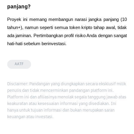
panjang?
Proyek ini memang membangun narasi jangka panjang (10 
tahun+), namun seperti semua token kripto tahap awal, tidak 
ada jaminan. Pertimbangkan profil risiko Anda dengan sangat 
hati-hati sebelum berinvestasi.
AATF
Disclaimer: Pandangan yang diungkapkan secara eksklusif milik
penulis dan tidak mencerminkan pandangan platform ini.
Platform ini dan afiliasinya menolak segala tanggung jawab atas
keakuratan atau kesesuaian informasi yang disediakan. Ini
hanya untuk tujuan informasi dan bukan merupakan saran
keuangan atau investasi.