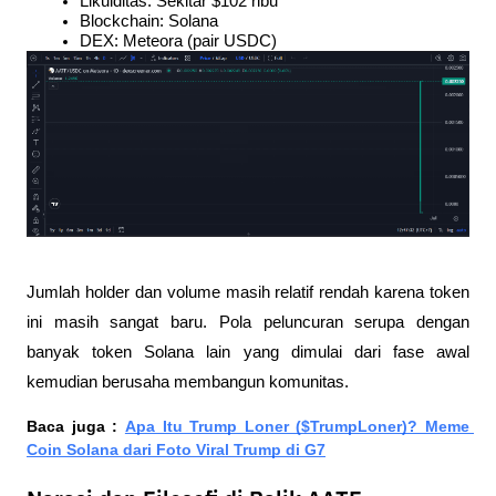
Likuiditas: Sekitar $102 ribu
Blockchain: Solana
DEX: Meteora (pair USDC)
Jumlah holder dan volume masih relatif rendah karena token 
ini masih sangat baru. Pola peluncuran serupa dengan 
banyak token Solana lain yang dimulai dari fase awal 
kemudian berusaha membangun komunitas.
Baca juga : 
Apa Itu Trump Loner ($TrumpLoner)? Meme 
Coin Solana dari Foto Viral Trump di G7