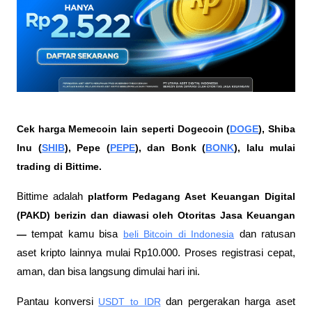
Cek harga Memecoin lain seperti Dogecoin (
DOGE
), Shiba 
Inu (
SHIB
), Pepe (
PEPE
), dan Bonk (
BONK
), lalu mulai 
trading di Bittime.
Bittime adalah
 platform Pedagang Aset Keuangan Digital 
(PAKD) berizin dan diawasi oleh Otoritas Jasa Keuangan 
—
 tempat kamu bisa
beli Bitcoin di Indonesia
 dan ratusan 
aset kripto lainnya mulai Rp10.000. Proses registrasi cepat, 
aman, dan bisa langsung dimulai hari ini.
Pantau konversi
USDT to IDR
 dan pergerakan harga aset 