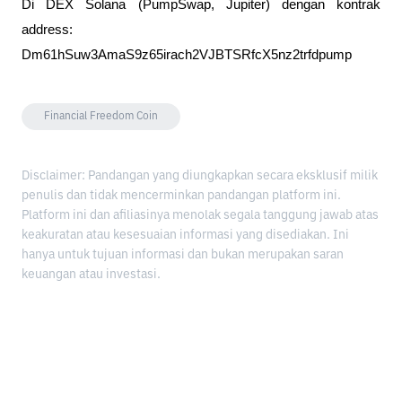
Di DEX Solana (PumpSwap, Jupiter) dengan kontrak 
address: 
Dm61hSuw3AmaS9z65irach2VJBTSRfcX5nz2trfdpump
Financial Freedom Coin
Disclaimer: Pandangan yang diungkapkan secara eksklusif milik
penulis dan tidak mencerminkan pandangan platform ini.
Platform ini dan afiliasinya menolak segala tanggung jawab atas
keakuratan atau kesesuaian informasi yang disediakan. Ini
hanya untuk tujuan informasi dan bukan merupakan saran
keuangan atau investasi.