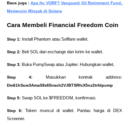
Baca juga : 
Apa Itu VORF? Vanguard Oil Retirement Fund, 
Memecoin Minyak di Solana
Cara Membeli Financial Freedom Coin
Step 1: 
Install Phantom atau Solflare wallet.
Step 2: 
Beli SOL dari exchange dan kirim ke wallet.
Step 3: 
Buka PumpSwap atau Jupiter. Hubungkan wallet.
Step 4: 
Masukkan kontrak address: 
Dm61hSuw3AmaS9z65irach2VJBTSRfcX5nz2trfdpump
Step 5: 
Swap SOL ke $FREEDOM, konfirmasi.
Step 6: 
Token muncul di wallet. Pantau harga di DEX 
Screener.