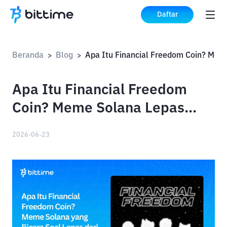
Daftar
Beranda
Blog
Apa Itu F
>
>
Apa Itu Financial Freedom
Coin? Meme Solana Lepas
Hutang dan Kerja
2026-06-23