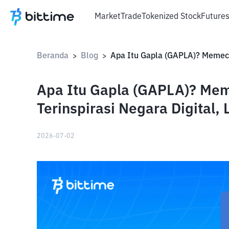
Market
Trade
Tokenized Stock
Future
Beranda
Blog
>
>
Apa Itu Gapla (GAPLA)? Mem
Terinspirasi Negara Digital,
2026-07-02