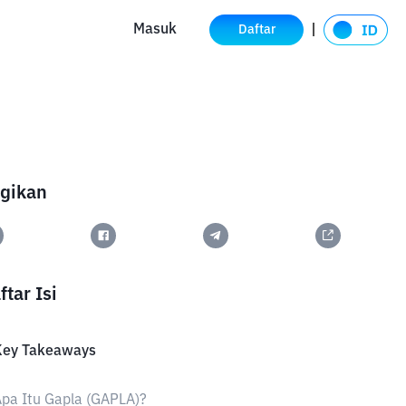
Masuk
Daftar
gikan
ftar Isi
Key Takeaways
pa Itu Gapla (GAPLA)?