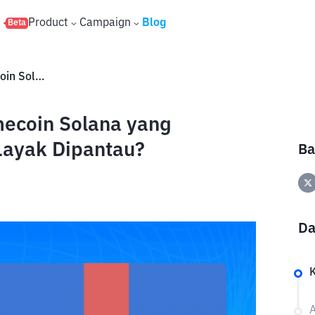
s
Product
Campaign
Blog
Beta
Apa Itu Gapla (GAPLA)? Memecoin Solana yang Terinspirasi Negara Digital, Layak Dipantau?
ecoin Solana yang
 Layak Dipantau?
Ba
Da
A