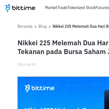
Market
Trade
Tokenized Stock
Future
Beranda
Blog
>
>
Nikkei 225 Melemah Dua Har
Tekanan pada Bursa Saham
2026-06-29