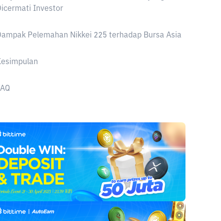
icermati Investor
ampak Pelemahan Nikkei 225 terhadap Bursa Asia
Kesimpulan
FAQ