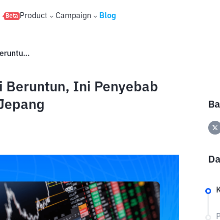
s
Product
Campaign
Blog
Beta
Nikkei 225 Melemah Dua Hari Beruntun, Ini Penyebab Tekanan pada Bursa Saham Jepang
i Beruntun, Ini Penyebab
 Jepang
Ba
Da
K
P