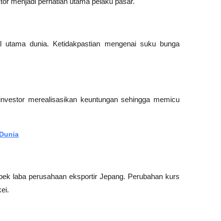
tor menjadi perhatian utama pelaku pasar.
l utama dunia. Ketidakpastian mengenai suku bunga 
investor merealisasikan keuntungan sehingga memicu 
 Dunia
pek laba perusahaan eksportir Jepang. Perubahan kurs 
ei.