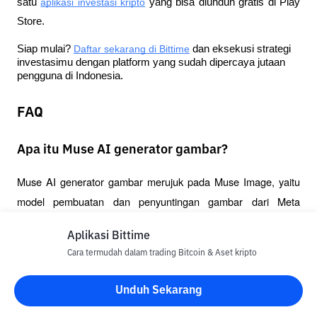
satu
aplikasi investasi kripto
 yang bisa diunduh gratis di Play 
Store.
Siap mulai?
Daftar sekarang di Bittime
 dan eksekusi strategi 
investasimu dengan platform yang sudah dipercaya jutaan 
pengguna di Indonesia.
FAQ
Apa itu Muse AI generator gambar?
Muse AI generator gambar merujuk pada Muse Image, yaitu 
model pembuatan dan penyuntingan gambar dari Meta 
Superintelligence Labs. Teknologi ini digunakan melalui Meta 
Aplikasi Bittime
AI dan layanan Meta lainnya.
Cara termudah dalam trading Bitcoin & Aset kripto
Apakah Muse Image sudah tersedia di
Unduh Sekarang
Indonesia?