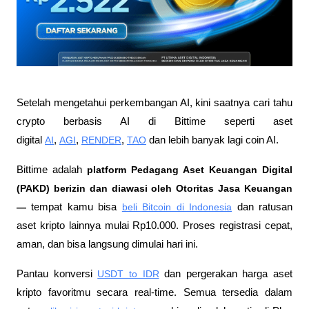
Setelah mengetahui perkembangan AI, kini saatnya cari tahu 
crypto berbasis AI di Bittime seperti aset 
digital 
AI
, 
AGI
, 
RENDER
, 
TAO
 dan lebih banyak lagi coin AI.
Bittime adalah
 platform Pedagang Aset Keuangan Digital 
(PAKD) berizin dan diawasi oleh Otoritas Jasa Keuangan 
—
 tempat kamu bisa
beli Bitcoin di Indonesia
 dan ratusan 
aset kripto lainnya mulai Rp10.000. Proses registrasi cepat, 
aman, dan bisa langsung dimulai hari ini.
Pantau konversi
USDT to IDR
 dan pergerakan harga aset 
kripto favoritmu secara real-time. Semua tersedia dalam 