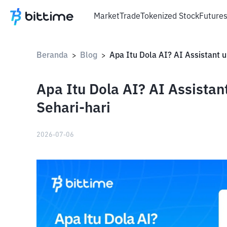
Market
Trade
Tokenized Stock
Future
Beranda
Blog
>
>
Apa Itu Dola AI? AI Assistan
Sehari-hari
2026-07-06