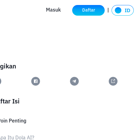
Masuk
Daftar
gikan
ftar Isi
oin Penting
pa Itu Dola AI?