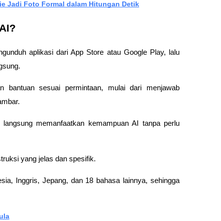
ie Jadi Foto Formal dalam Hitungan Detik
AI?
nduh aplikasi dari App Store atau Google Play, lalu 
gsung. 
bantuan sesuai permintaan, mulai dari menjawab 
ambar. 
 langsung memanfaatkan kemampuan AI tanpa perlu 
ruksi yang jelas dan spesifik. 
a, Inggris, Jepang, dan 18 bahasa lainnya, sehingga 
ula