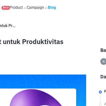
s
Product
Campaign
Blog
Beta
Apa Itu Dola AI? AI Assistant untuk Produktivitas Sehari-hari
t untuk Produktivitas
Ba
Da
P
A