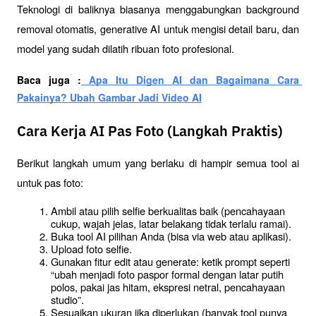
Teknologi di baliknya biasanya menggabungkan background 
removal otomatis, generative AI untuk mengisi detail baru, dan 
model yang sudah dilatih ribuan foto profesional.
Baca juga :
 Apa Itu Digen AI dan Bagaimana Cara 
Pakainya? Ubah Gambar Jadi Video AI
Cara Kerja AI Pas Foto (Langkah Praktis)
Berikut langkah umum yang berlaku di hampir semua tool ai 
untuk pas foto:
Ambil atau pilih selfie berkualitas baik (pencahayaan 
cukup, wajah jelas, latar belakang tidak terlalu ramai).
Buka tool AI pilihan Anda (bisa via web atau aplikasi).
Upload foto selfie.
Gunakan fitur edit atau generate: ketik prompt seperti 
“ubah menjadi foto paspor formal dengan latar putih 
polos, pakai jas hitam, ekspresi netral, pencahayaan 
studio”.
Sesuaikan ukuran jika diperlukan (banyak tool punya 