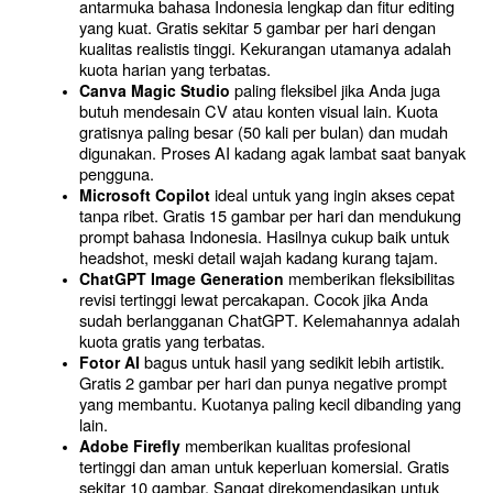
antarmuka bahasa Indonesia lengkap dan fitur editing 
yang kuat. Gratis sekitar 5 gambar per hari dengan 
kualitas realistis tinggi. Kekurangan utamanya adalah 
kuota harian yang terbatas.
 paling fleksibel jika Anda juga 
Canva Magic Studio
butuh mendesain CV atau konten visual lain. Kuota 
gratisnya paling besar (50 kali per bulan) dan mudah 
digunakan. Proses AI kadang agak lambat saat banyak 
pengguna.
 ideal untuk yang ingin akses cepat 
Microsoft Copilot
tanpa ribet. Gratis 15 gambar per hari dan mendukung 
prompt bahasa Indonesia. Hasilnya cukup baik untuk 
headshot, meski detail wajah kadang kurang tajam.
 memberikan fleksibilitas 
ChatGPT Image Generation
revisi tertinggi lewat percakapan. Cocok jika Anda 
sudah berlangganan ChatGPT. Kelemahannya adalah 
kuota gratis yang terbatas.
 bagus untuk hasil yang sedikit lebih artistik. 
Fotor AI
Gratis 2 gambar per hari dan punya negative prompt 
yang membantu. Kuotanya paling kecil dibanding yang 
lain.
 memberikan kualitas profesional 
Adobe Firefly
tertinggi dan aman untuk keperluan komersial. Gratis 
sekitar 10 gambar. Sangat direkomendasikan untuk 