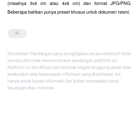
(misalnya 3x4 cm atau 4x6 cm) dan format JPG/PNG. 
Beberapa bahkan punya preset khusus untuk dokumen resmi.
AI
Disclaimer: Pandangan yang diungkapkan secara eksklusif milik
penulis dan tidak mencerminkan pandangan platform ini.
Platform ini dan afiliasinya menolak segala tanggung jawab atas
keakuratan atau kesesuaian informasi yang disediakan. Ini
hanya untuk tujuan informasi dan bukan merupakan saran
keuangan atau investasi.