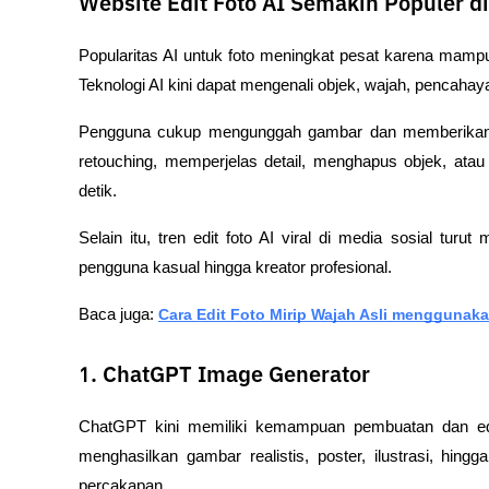
Website Edit Foto AI Semakin Populer d
Popularitas AI untuk foto meningkat pesat karena mam
Teknologi AI kini dapat mengenali objek, wajah, pencahay
Pengguna cukup mengunggah gambar dan memberikan i
retouching, memperjelas detail, menghapus objek, ata
detik.
Selain itu, tren edit foto AI viral di media sosial turut
pengguna kasual hingga kreator profesional.
Baca juga: 
Cara Edit Foto Mirip Wajah Asli menggunaka
1. ChatGPT Image Generator
ChatGPT kini memiliki kemampuan pembuatan dan edi
menghasilkan gambar realistis, poster, ilustrasi, hing
percakapan.