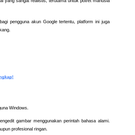
 yang sangat realistis, terutama untuk potret manusia 
agi pengguna akun Google tertentu, platform ini juga 
akang.
engkap!
ngguna Windows.
ngedit gambar menggunakan perintah bahasa alami. 
upun profesional ringan.