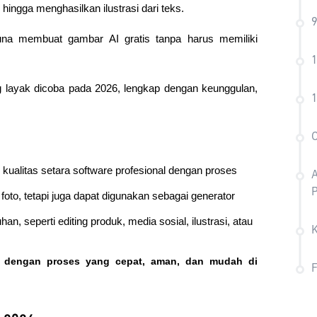
hingga menghasilkan ilustrasi dari teks. 
9
a membuat gambar AI gratis tanpa harus memiliki 
1
ng layak dicoba pada 2026, lengkap dengan keunggulan, 
1
C
ualitas setara software profesional dengan proses 
A
P
oto, tetapi juga dapat digunakan sebagai generator 
n, seperti editing produk, media sosial, ilustrasi, atau 
o dengan proses yang cepat, aman, dan mudah di 