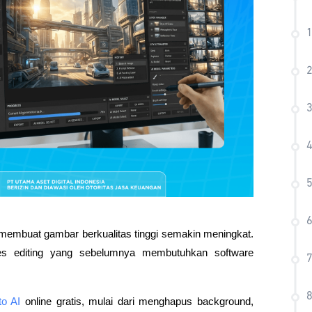
2
3
4
5
6
 membuat gambar berkualitas tinggi semakin meningkat. 
es editing yang sebelumnya membutuhkan software 
7
8
to AI
 online gratis, mulai dari menghapus background, 