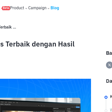
s
Product
Campaign
Blog
Beta
11 Website Edit Foto AI Gratis Terbaik dengan Hasil Profesional di 2026
is Terbaik dengan Hasil
Ba
Da
W