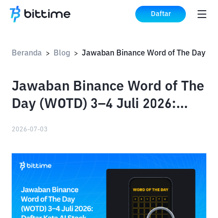
Daftar
Beranda
Blog
Jawaban Bina
>
>
Jawaban Binance Word of The
Day (WOTD) 3–4 Juli 2026:
Daftar Kata AI Stock Trading
2026-07-03
Lengkap