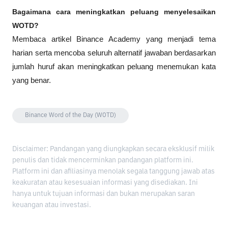
Bagaimana cara meningkatkan peluang menyelesaikan 
WOTD?
Membaca artikel Binance Academy yang menjadi tema 
harian serta mencoba seluruh alternatif jawaban berdasarkan 
jumlah huruf akan meningkatkan peluang menemukan kata 
yang benar.
Binance Word of the Day (WOTD)
Disclaimer: Pandangan yang diungkapkan secara eksklusif milik
penulis dan tidak mencerminkan pandangan platform ini.
Platform ini dan afiliasinya menolak segala tanggung jawab atas
keakuratan atau kesesuaian informasi yang disediakan. Ini
hanya untuk tujuan informasi dan bukan merupakan saran
keuangan atau investasi.