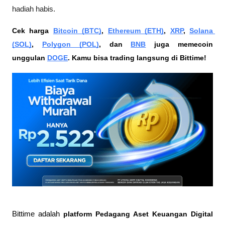
hadiah habis.
Cek harga 
Bitcoin (BTC)
, 
Ethereum (ETH)
, 
XRP
, 
Solana 
(SOL)
, 
Polygon (POL)
, dan 
BNB
 juga memecoin 
unggulan 
DOGE
. Kamu bisa trading langsung di Bittime!
Bittime adalah
 platform Pedagang Aset Keuangan Digital 