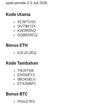
pada periode 2-3 Juli 2026.
Kode Utama
XC5P7USC
GV79NTZ4
K2E0R8SQ
GQB6S5CQ
Bonus ETH
K2LUCZEQ
Kode Tambahan
T9LNTSIK
EH550FY3
0BOIGBLG
ETX2W6P1
Bonus BTC
F6SLK7ES