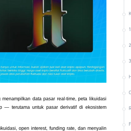
1
2
3
H
 menampilkan data pasar real-time, peta likuidasi
top — terutama untuk pasar derivatif di ekosistem
R
F
uidasi, open interest, funding rate, dan menyalin