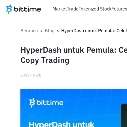
Market
Trade
Tokenized Stock
Future
Beranda
Blog
>
>
HyperDash untuk Pemula: Ce
Copy Trading
2025-10-28