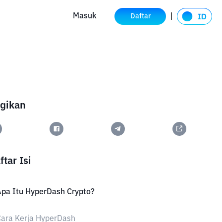
Masuk
Daftar
gikan
ftar Isi
pa Itu HyperDash Crypto?
ara Kerja HyperDash