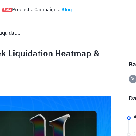
s
Product
Campaign
Blog
Beta
HyperDash untuk Pemula: Cek Liquidation Heatmap & Copy Trading
k Liquidation Heatmap &
Ba
Da
A
C