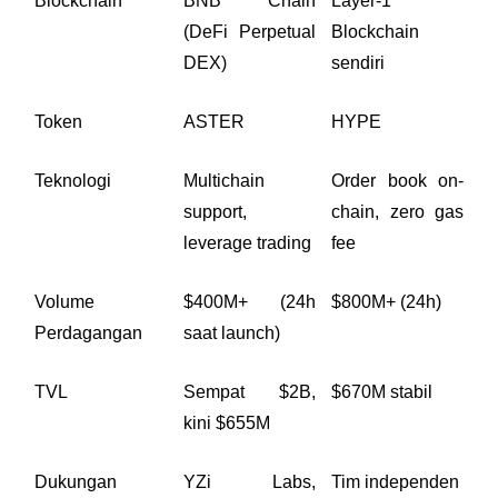
Blockchain
BNB Chain 
Layer-1 
(DeFi Perpetual 
Blockchain 
DEX)
sendiri
Token
ASTER
HYPE
Teknologi
Multichain 
Order book on-
support, 
chain, zero gas 
leverage trading
fee
Volume 
$400M+ (24h 
$800M+ (24h)
Perdagangan
saat launch)
TVL
Sempat $2B, 
$670M stabil
kini $655M
Dukungan
YZi Labs, 
Tim independen