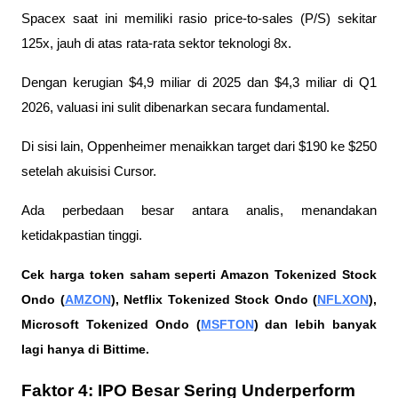
Spacex saat ini memiliki rasio price-to-sales (P/S) sekitar 
125x, jauh di atas rata-rata sektor teknologi 8x. 
Dengan kerugian $4,9 miliar di 2025 dan $4,3 miliar di Q1 
2026, valuasi ini sulit dibenarkan secara fundamental.
Di sisi lain, Oppenheimer menaikkan target dari $190 ke $250 
setelah akuisisi Cursor. 
Ada perbedaan besar antara analis, menandakan 
ketidakpastian tinggi.
Cek harga token saham seperti Amazon Tokenized Stock 
Ondo (
AMZON
), Netflix Tokenized Stock Ondo (
NFLXON
), 
Microsoft Tokenized Ondo (
MSFTON
) dan lebih banyak 
lagi hanya di Bittime.
Faktor 4: IPO Besar Sering Underperform