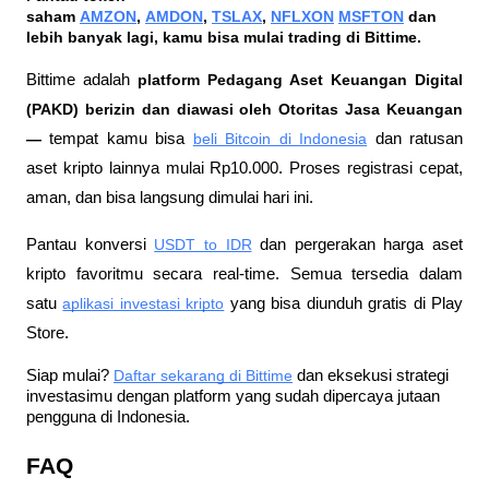
saham 
AMZON
, 
AMDON
, 
TSLAX
, 
NFLXON
MSFTON
 dan 
lebih banyak lagi, kamu bisa mulai trading di Bittime.
Bittime adalah
 platform Pedagang Aset Keuangan Digital 
(PAKD) berizin dan diawasi oleh Otoritas Jasa Keuangan 
—
 tempat kamu bisa
beli Bitcoin di Indonesia
 dan ratusan 
aset kripto lainnya mulai Rp10.000. Proses registrasi cepat, 
aman, dan bisa langsung dimulai hari ini.
Pantau konversi
USDT to IDR
 dan pergerakan harga aset 
kripto favoritmu secara real-time. Semua tersedia dalam 
satu
aplikasi investasi kripto
 yang bisa diunduh gratis di Play 
Store.
Siap mulai?
Daftar sekarang di Bittime
 dan eksekusi strategi 
investasimu dengan platform yang sudah dipercaya jutaan 
pengguna di Indonesia.
FAQ